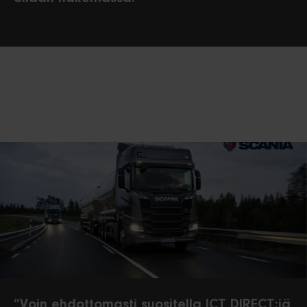
”Voin ehdottomasti suositella ICT DIRECT:iä