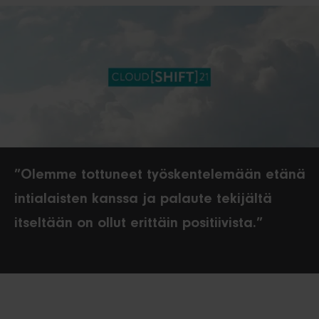
”Olemme tottuneet työskentelemään etänä
intialaisten kanssa ja palaute tekijältä
itseltään on ollut erittäin positiivista.”