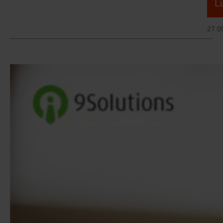
L
27.0