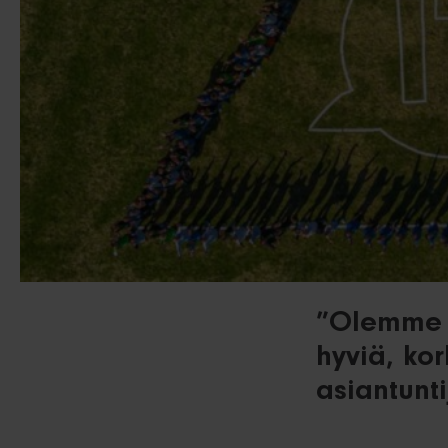
”Olemme 
hyviä, kor
asiantunti