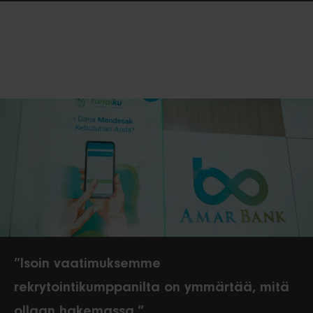
”Isoin vaatimuksemme
rekrytointikumppanilta on ymmärtää, mitä
ollaan hakemassa.”