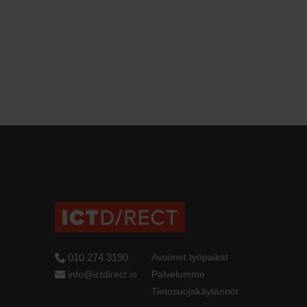
010 274 3190
Avoimet työpaikat
info@ictdirect.io
Palvelumme
Tietosuojakäytännöt