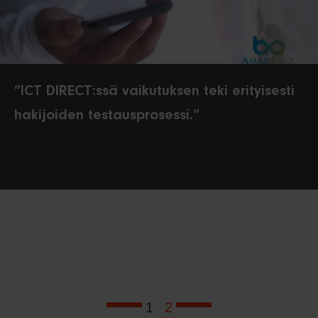
”ICT DIRECT:ssä vaikutuksen teki erityisesti
hakijoiden testausprosessi.”
1
2