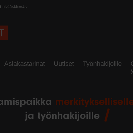
info@ictdirect.io
Asiakastarinat
Uutiset
Työnhakijoille
amispaikka
merkityksellisel
ja työnhakijoille