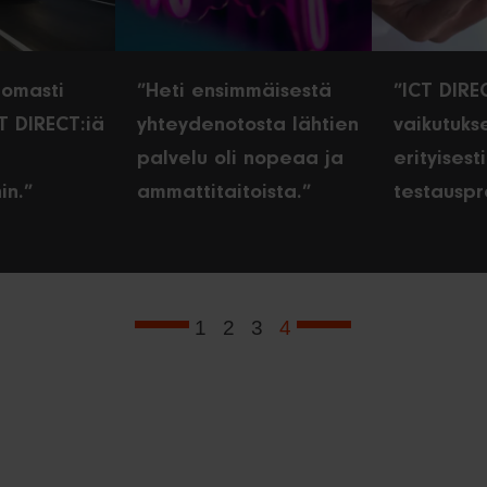
tomasti
”Heti ensimmäisestä
”ICT DIRE
CT DIRECT:iä
yhteydenotosta lähtien
vaikutuks
palvelu oli nopeaa ja
erityisest
in.”
ammattitaitoista.”
testauspr
1
2
3
4