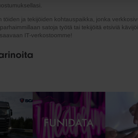
suostumuksellasi.
 töiden ja tekijöiden kohtauspaikka, jonka verkkosivu
arhaimmillaan satoja työtä tai tekijöitä etsiviä kävijö
saavaan IT-verkostoomme!
arinoita