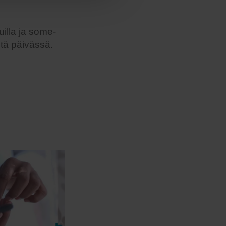
illa ja some-
itä päivässä.