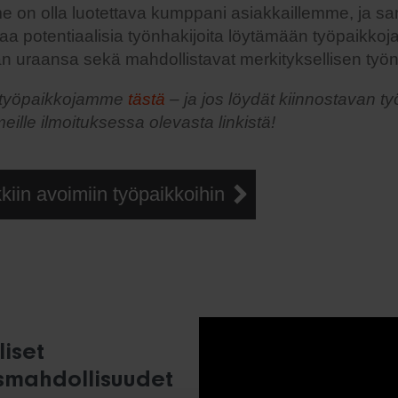
 on olla luotettava kumppani asiakkaillemme, ja sa
a potentiaalisia työnhakijoita löytämään työpaikkoja
än uraansa sekä mahdollistavat merkityksellisen työ
 työpaikkojamme
tästä
– ja jos löydät kiinnostavan ty
lle ilmoituksessa olevasta linkistä!
kiin avoimiin työpaikkoihin
iset
ismahdollisuudet