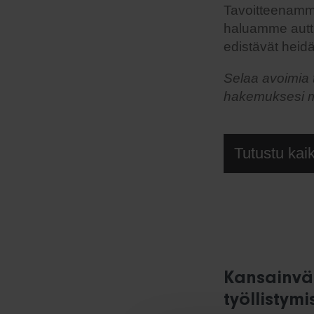
Tavoitteenamme
haluamme autta
edistävät heid
Selaa avoimia
hakemuksesi mei
Tutustu kaik
Kansainväl
työllistym