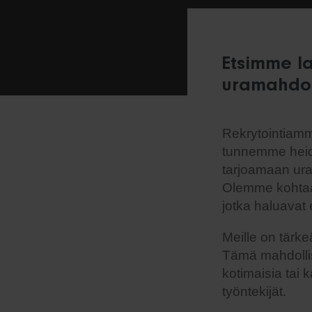
Etsimme la
uramahdoll
Rekrytointiamma
tunnemme heid
tarjoamaan uraa
Olemme kohtaami
jotka haluavat
Meille on tärke
Tämä mahdollis
kotimaisia tai k
työntekijät.