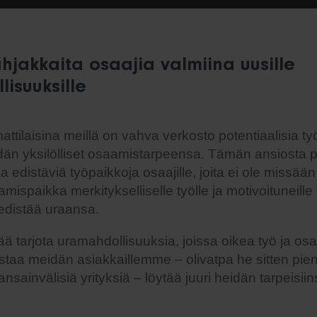
hjakkaita osaajia valmiina uusille
isuuksille
ttilaisina meillä on vahva verkosto potentiaalisia ty
än yksilölliset osaamistarpeensa. Tämän ansiosta
 edistäviä työpaikkoja osaajille, joita ei ole missään
spaikka merkitykselliselle työlle ja motivoituneille t
 edistää uraansa.
ää tarjota uramahdollisuuksia, joissa oikea työ ja os
taa meidän asiakkaillemme – olivatpa he sitten pieni
ansainvälisiä yrityksiä – löytää juuri heidän tarpeisii