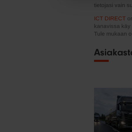
tietojasi vain 
ICT DIRECT
on
kanavissa käy p
Tule mukaan o
Asiakast