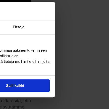
Tietoja
 ominaisuuksien tukemiseen
tiikka-alan
ietoja muihin tietoihin, joita
Salli kaikki
ittaa sitä, että
e luovutamme