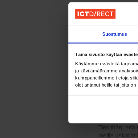
Haussa on päiv
kaiken kokoisi
organisaatiois
Suostumus
ulkomailta ja 
tehtäviin.
Tämä sivusto käyttää eväste
Jos tällä hetke
Käytämme evästeitä tarjoama
tehtävistä ei l
ja kävijämäärämme analysoim
meille
tästä lin
kumppaneillemme tietoja siitä
CV:si. Otamme 
olet antanut heille tai joita o
osaamisesi ko
avoinna olevan
Tiesithän, että
meille uskalla