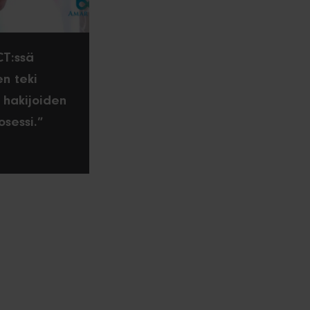
CT:ssä
en teki
i hakijoiden
osessi.”