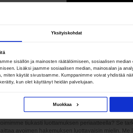
ittäin alan työpaikkoja
ssa, monikansallisissa
sa. Rekrytoimme osaajia
Yksityiskohdat
Suomesta kansainvälisiin
itä
llä avoinna olevista
mme sisällön ja mainosten räätälöimiseen, sosiaalisen median
öydy sinulle sopivaa, lähetä
iseen. Lisäksi jaamme sosiaalisen median, mainosalan ja analy
kistä
avoin hakemuksesi ja
, miten käytät sivustoamme. Kumppanimme voivat yhdistää näitä t
sinuun heti yhteyttä, kun
n kerätty, kun olet käyttänyt heidän palvelujaan.
htaa asiakkaamme
 työpaikan kanssa.
Muokkaa
 toimimme tiukasti luottamuksen periaatteella? Se tarko
t laittaa avoimen hakemuksen luottavaisin mielin. M