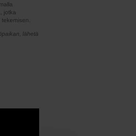
malla
, jotka
n tekemisen.
öpaikan, lähetä