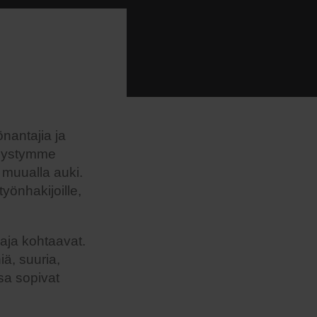
önantajia ja
 pystymme
 muualla auki.
yönhakijoille,
aaja kohtaavat.
ä, suuria,
nsa sopivat