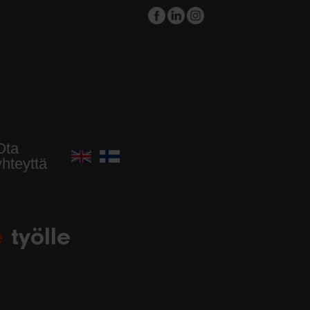
Ota
yhteyttä
le
työlle