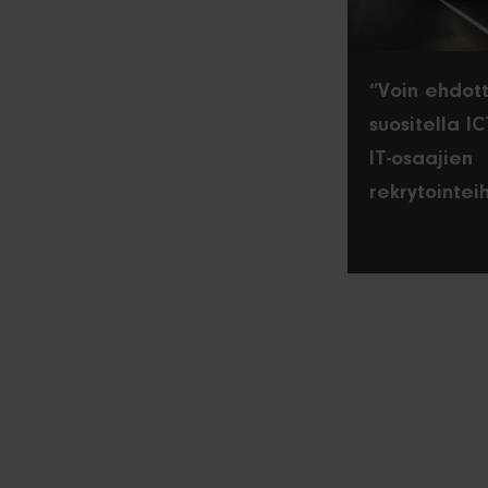
”Voin ehdot
suositella I
IT-osaajien
rekrytointeih