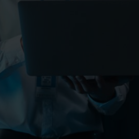
nimikkeistä on
eitä palkkaavat
llinto kuin
a miksi näiden
telyyn
en rakentajien
e vuosina
n minä voin
1.…