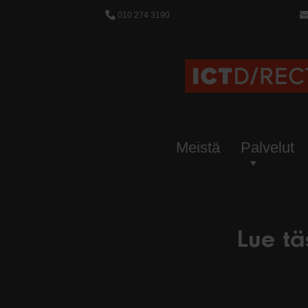
010 274 3190
Meistä
Palvelut
Lue t