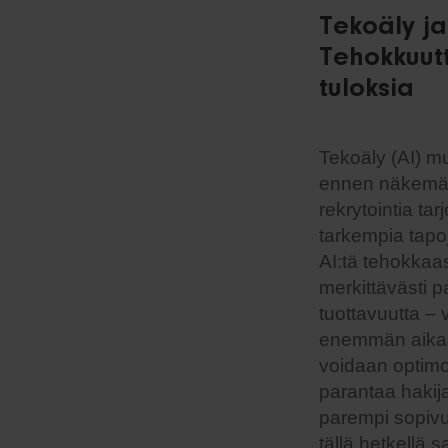
Tekoäly ja
Tehokkuut
tuloksia
Tekoäly (AI) mu
ennen näkemät
rekrytointia ta
tarkempia tapoj
AI:tä tehokkaa
merkittävästi p
tuottavuutta –
enemmän aikaa
voidaan optimo
parantaa hakij
parempi sopivu
tällä hetkellä s