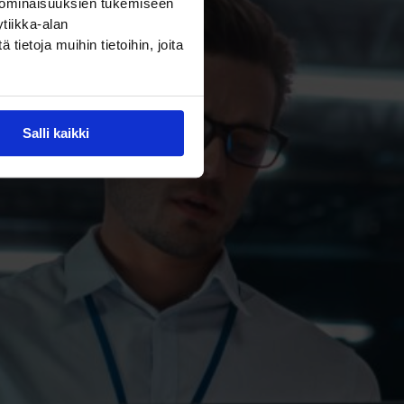
 ominaisuuksien tukemiseen
tiikka-alan
ietoja muihin tietoihin, joita
Salli kaikki
er on nyt
attiryhmä?
etoiminnan
nlaista datan
älkeen
ksi yksi IT-