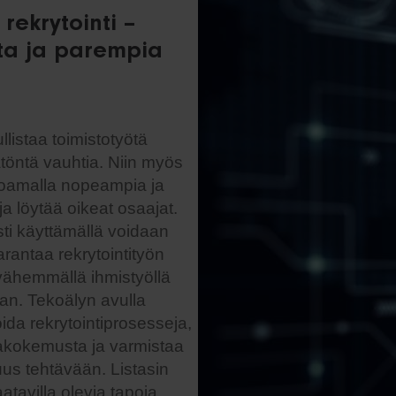
 rekrytointi –
ta ja parempia
llistaa toimistotyötä
öntä vauhtia. Niin myös
rjoamalla nopeampia ja
a löytää oikeat osaajat.
sti käyttämällä voidaan
arantaa rekrytointityön
 vähemmällä ihmistyöllä
n. Tekoälyn avulla
ida rekrytointiprosesseja,
akokemusta ja varmistaa
us tehtävään. Listasin
aatavilla olevia tapoja,