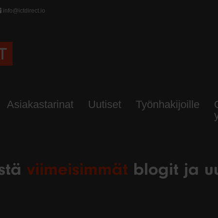
info@ictdirect.io
Asiakastarinat
Uutiset
Työnhakijoille
ästä
viimeisimmät
blogit ja u