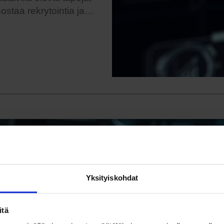
hostaa rekrytointia ja…
Yksityiskohdat
itä