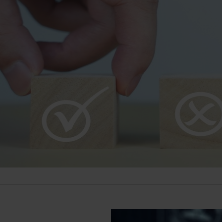
ennätysmäärä hakemuksi
senioritason paikkaan voi 
satoja hakijoita. Hakemus
kuitenkaan kerro laadusta
olla, tai olla olematta, sop
Tämä tarkoittaa, että HR j
käyttävät paljon aikaa h
seulontaan ja haastattelu
Lue lisää
16.09.2025