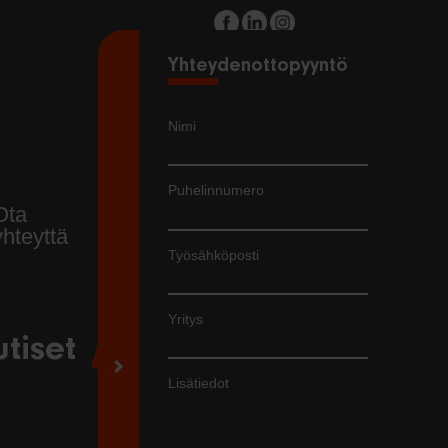
Yhteydenottopyyntö
Nimi
Puhelinnumero
Ota
yhteyttä
Työsähköposti
Yritys
utiset
Lisätiedot