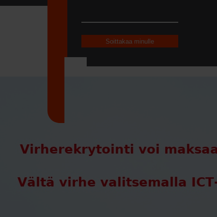
allis
suorahaku
n
aastavassa
viä on
 mutta
n niihin tulee