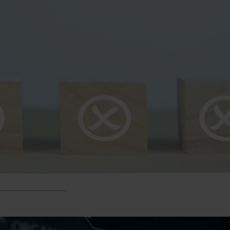
a. Yhteen
tulla jopa
ten määrä ei
 – joukossa voi
ivia ehdokkaita.
a esihenkilöt
akemusten
ihin,…