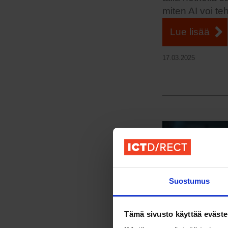
miten AI voi te
Lue lisää
17.03.2025
Suostumus
Tämä sivusto käyttää eväste