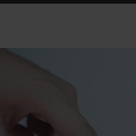
Virherekrytointi – k
virhe, jonka ICT-
auttaa välttämää
Vuonna 2025 IT-ala on h
tilanteessa: avoimia tehtä
vähemmän kuin aiemmin,
työllisyystilanteesta johtue