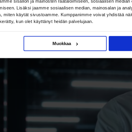
mme sisällön ja mainosten räätälöimiseen, sosiaalisen median
iseen. Lisäksi jaamme sosiaalisen median, mainosalan ja analy
, miten käytät sivustoamme. Kumppanimme voivat yhdistää näitä t
n kerätty, kun olet käyttänyt heidän palvelujaan.
Muokkaa
Miksi Data Engine
IT:n halutuin amm
Tieto on nykyaikaisen liik
selkäranka, ja ilman oikea
hallintaa yritykset jäävät j
kilpailijoistaan. Tämän vuo