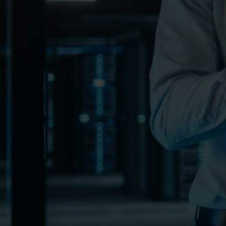
alan kuumimmista ammatti
juuri nyt data engineer. H
kilvan niin yritysten tietoha
konsultointiyritykset. Mutt
suurten tietomäärien käsit
tarvittavien infrastruktuuri
kysyntä on kasvanut viim
räjähdysmäisesti? Ja mite
onnistua rekrytoinnissa? 
Lue lisää
20.01.2025