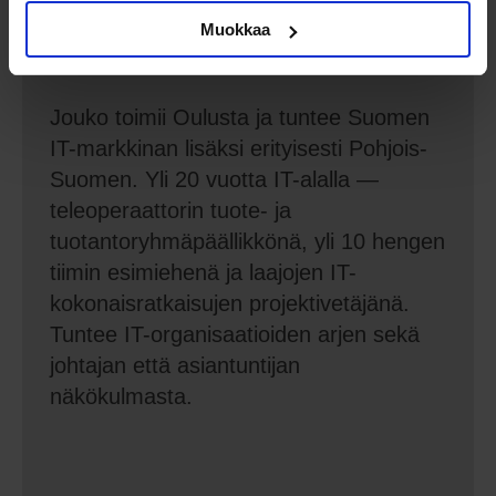
Muokkaa
Jouko Karhu — Senior Advisor
Jouko toimii Oulusta ja tuntee Suomen
IT-markkinan lisäksi erityisesti Pohjois-
Suomen. Yli 20 vuotta IT-alalla —
teleoperaattorin tuote- ja
tuotantoryhmäpäällikkönä, yli 10 hengen
tiimin esimiehenä ja laajojen IT-
kokonaisratkaisujen projektivetäjänä.
Tuntee IT-organisaatioiden arjen sekä
johtajan että asiantuntijan
näkökulmasta.