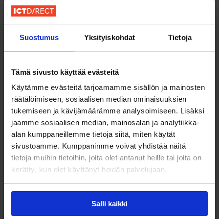
markkinoilla ja rekrytoinut IT-osaajia yli
kymmenen vuoden ajan. Hän tunnistaa data-,
Suostumus
Yksityiskohdat
Tietoja
analytiikka- ja liiketoimintakehitysroolien
kandidaatit tavalla, johon pelkkä
rekrytointitausta ei riitä.
Tämä sivusto käyttää evästeitä
Käytämme evästeitä tarjoamamme sisällön ja mainosten
räätälöimiseen, sosiaalisen median ominaisuuksien
tukemiseen ja kävijämäärämme analysoimiseen. Lisäksi
jaamme sosiaalisen median, mainosalan ja analytiikka-
alan kumppaneillemme tietoja siitä, miten käytät
sivustoamme. Kumppanimme voivat yhdistää näitä
tietoja muihin tietoihin, joita olet antanut heille tai joita on
kerätty, kun olet käyttänyt heidän palvelujaan.
Salli kaikki