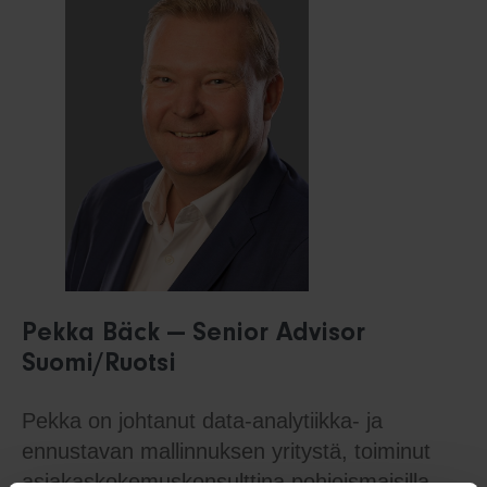
Pekka Bäck — Senior Advisor
Suomi/Ruotsi
Pekka on johtanut data-analytiikka- ja
ennustavan mallinnuksen yritystä, toiminut
asiakaskokemuskonsulttina pohjoismaisilla