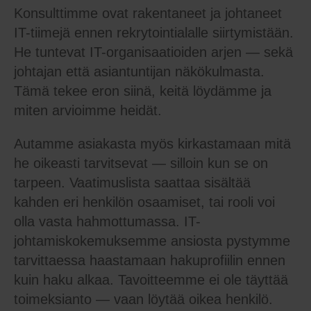
Konsulttimme ovat rakentaneet ja johtaneet
IT-tiimejä ennen rekrytointialalle siirtymistään.
He tuntevat IT-organisaatioiden arjen — sekä
johtajan että asiantuntijan näkökulmasta.
Tämä tekee eron siinä, keitä löydämme ja
miten arvioimme heidät.
Autamme asiakasta myös kirkastamaan mitä
he oikeasti tarvitsevat — silloin kun se on
tarpeen. Vaatimuslista saattaa sisältää
kahden eri henkilön osaamiset, tai rooli voi
olla vasta hahmottumassa. IT-
johtamiskokemuksemme ansiosta pystymme
tarvittaessa haastamaan hakuprofiilin ennen
kuin haku alkaa. Tavoitteemme ei ole täyttää
toimeksianto — vaan löytää oikea henkilö.