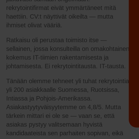
rekrytointifirmat eivät ymmärtäneet mitä
haettiin. CV:t näyttivät oikeilta — mutta
ihmiset olivat vääriä.
Ratkaisu oli perustaa toimisto itse —
sellainen, jossa konsulteilla on omakohtainen
kokemus IT-tiimien rakentamisesta ja
johtamisesta. Ei rekrytointitausta. IT-tausta.
Tänään olemme tehneet yli tuhat rekrytointia
yli 200 asiakkaalle Suomessa, Ruotsissa,
Intiassa ja Pohjois-Amerikassa.
Asiakastyytyväisyytemme on 4,8/5. Mutta
tärkein mittari ei ole se — vaan se, että
asiakas pystyy valitsemaan hyvistä
kandidaateista sen parhaiten sopivan, eikä