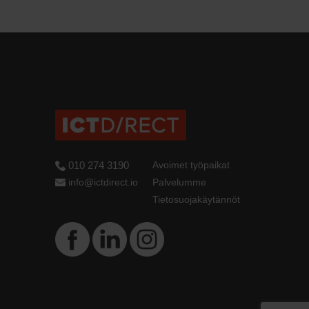
010 274 3190
Avoimet työpaikat
info@ictdirect.io
Palvelumme
Tietosuojakäytännöt