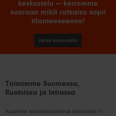
keskustelu — kerromme
suoraan mikä ratkaisu sopii
tilanteeseenne!
Varaa keskustelu!
Toimimme Suomessa,
Ruotsissa ja Intiassa
Autamme suomalaisyrityksiä löytämään IT-