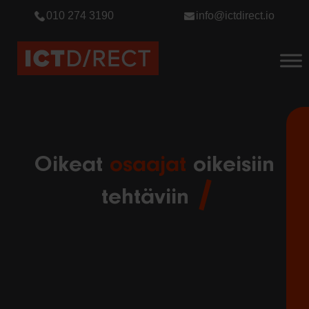
010 274 3190
info@ictdirect.io
Oikeat
osaajat
oikeisiin
tehtäviin