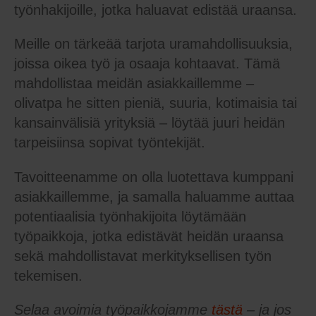
työnhakijoille, jotka haluavat edistää uraansa.
Meille on tärkeää tarjota uramahdollisuuksia,
joissa oikea työ ja osaaja kohtaavat. Tämä
mahdollistaa meidän asiakkaillemme –
olivatpa he sitten pieniä, suuria, kotimaisia tai
kansainvälisiä yrityksiä – löytää juuri heidän
tarpeisiinsa sopivat työntekijät.
Tavoitteenamme on olla luotettava kumppani
asiakkaillemme, ja samalla haluamme auttaa
potentiaalisia työnhakijoita löytämään
työpaikkoja, jotka edistävät heidän uraansa
sekä mahdollistavat merkityksellisen työn
tekemisen.
Selaa avoimia työpaikkojamme
tästä
– ja jos