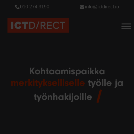
010 274 3190
info@ictdirect.io
Kohtaamispaikka
merkitykselliselle
työlle ja
työnhakijoille