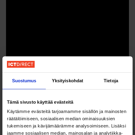
Suostumus
Yksityiskohdat
Tietoja
Tämä sivusto käyttää evästeitä
Käytämme evästeitä tarjoamamme sisällön ja mainosten
räätälöimiseen, sosiaalisen median ominaisuuksien
tukemiseen ja kävijämäärämme analysoimiseen. Lisäksi
Tiesithän, että toimimme tiukasti
jaamme sosiaalisen median, mainosalan ja analytiikka-