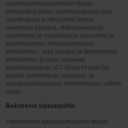
työntekijäehdokassuhteisiin liittyen.
Pääasiallisia tiedon käyttötarkoituksia ovat:
Suorahakuun ja rekrytointiin liittyvä
osaamisen kartoitus, ehdokasviestintä,
markkinointi ja markkinoinnin suunnittelu ja
kohdentaminen, hakijakokemuksen
kehittäminen, sekä palvelun ja liiketoiminnan
kehittäminen ja muut vastaavat
käyttötarkoitukset. ICT Direct Finland Oy
käyttää henkilötietoja rekrytointi- ja
suorahakutarkoituksiin henkilötietolain sallimin
tavoin.
Rekisterin tietosisältö:
Tallennamme asiakassuhteeseen liittyen