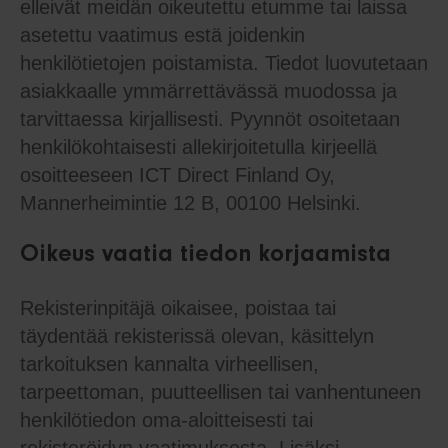
elleivät meidän oikeutettu etumme tai laissa
asetettu vaatimus estä joidenkin
henkilötietojen poistamista. Tiedot luovutetaan
asiakkaalle ymmärrettävässä muodossa ja
tarvittaessa kirjallisesti. Pyynnöt osoitetaan
henkilökohtaisesti allekirjoitetulla kirjeellä
osoitteeseen ICT Direct Finland Oy,
Mannerheimintie 12 B, 00100 Helsinki.
Oikeus vaatia tiedon korjaamista
Rekisterinpitäjä oikaisee, poistaa tai
täydentää rekisterissä olevan, käsittelyn
tarkoituksen kannalta virheellisen,
tarpeettoman, puutteellisen tai vanhentuneen
henkilötiedon oma-aloitteisesti tai
rekisteröidyn vaatimuksesta. Lisäksi