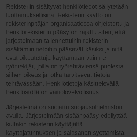
Rekisteriin sisältyvät henkilötiedot säilytetään
luottamuksellisina. Rekisterin käyttö on
rekisterinpitäjän organisaatiossa ohjeistettu ja
henkilörekisteriin pääsy on rajattu siten, että
järjestelmään tallennettuihin rekisterin
sisältämiin tietoihin pääsevät käsiksi ja niitä
ovat oikeutettuja käyttämään vain ne
työntekijät, joilla on työtehtäviensä puolesta
siihen oikeus ja jotka tarvitsevat tietoja
tehtävässään. Henkilötietoja käsittelevällä
henkilöstöllä on vaitiolovelvollisuus.
Järjestelmä on suojattu suojausohjelmiston
avulla. Järjestelmään sisäänpääsy edellyttää
kultakin rekisterin käyttäjältä
käyttäjätunnuksen ja salasanan syöttämistä.