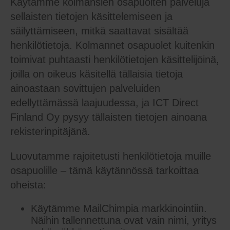
Käytämme kolmansien osapuolten palveluja
sellaisten tietojen käsittelemiseen ja
säilyttämiseen, mitkä saattavat sisältää
henkilötietoja. Kolmannet osapuolet kuitenkin
toimivat puhtaasti henkilötietojen käsittelijöinä,
joilla on oikeus käsitellä tällaisia tietoja
ainoastaan sovittujen palveluiden
edellyttämässä laajuudessa, ja ICT Direct
Finland Oy pysyy tällaisten tietojen ainoana
rekisterinpitäjänä.
Luovutamme rajoitetusti henkilötietoja muille
osapuolille – tämä käytännössä tarkoittaa
oheista:
Käytämme MailChimpia markkinointiin.
Näihin tallennettuna ovat vain nimi, yritys