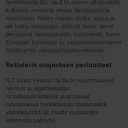
henkilötietoja EU- tai ETA-alueen ulkopuolelle
kulloinkin voimassa olevaa lainsäädäntöä
noudattaen. Niiden maiden osalta, joissa ei
ole taattu tietosuojan riittävää tasoa, siirrot
perustuvat asianmukaisiin suojatoimiin, kuten
Euroopan komission tai valvontaviranomaisen
hyväksymiin vakiosopimuslausekkeisiin.
Rekisterin suojauksen periaatteet
ICT Direct Finland Oy:llä on asianmukaiset
tekniset ja organisatoriset
turvallisuuskäytännöt ja prosessit
turvaamassa henkilötietoja häviämiseltä,
väärinkäytöltä tai muulta vastaavalta
laittomalta pääsyltä.