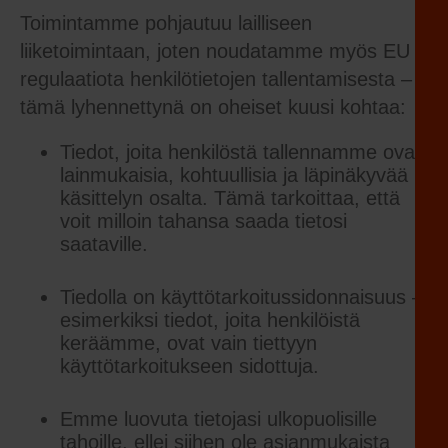
Toimintamme pohjautuu lailliseen
liiketoimintaan, joten noudatamme myös EU
regulaatiota henkilötietojen tallentamisesta –
tämä lyhennettynä on oheiset kuusi kohtaa:
Tiedot, joita henkilöstä tallennamme ovat
lainmukaisia, kohtuullisia ja läpinäkyvää
käsittelyn osalta. Tämä tarkoittaa, että
voit milloin tahansa saada tietosi
saataville.
Tiedolla on käyttötarkoitussidonnaisuus –
esimerkiksi tiedot, joita henkilöistä
keräämme, ovat vain tiettyyn
käyttötarkoitukseen sidottuja.
Emme luovuta tietojasi ulkopuolisille
tahoille, ellei siihen ole asianmukaista