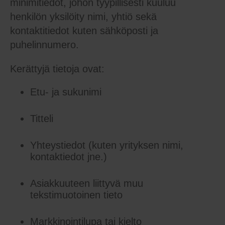
minimitiedot, johon tyypillisesti kuuluu
henkilön yksilöity nimi, yhtiö sekä
kontaktitiedot kuten sähköposti ja
puhelinnumero.
Kerättyjä tietoja ovat:
Etu- ja sukunimi
Titteli
Yhteystiedot (kuten yrityksen nimi,
kontaktiedot jne.)
Asiakkuuteen liittyvä muu
tekstimuotoinen tieto
Markkinointilupa tai kielto