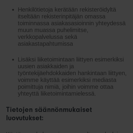
Henkilötietoja kerätään rekisteröidyltä
itseltään rekisterinpitäjän omassa
toiminnassa asiakasasioinnin yhteydessä
muun muassa puhelimitse,
verkkopalvelussa sekä
asiakastapahtumissa
Lisäksi liiketoimintaan liittyen esimerkiksi
uusien asiakkaiden ja
työntekijäehdokkaiden hankintaan liittyen,
voimme käyttää esimerkiksi mediasta
poimittuja nimiä, joihin voimme ottaa
yhteyttä liiketoimintamielessä.
Tietojen säännönmukaiset
luovutukset: