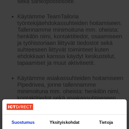
sekä sähköpostiosoite.
Käytämme TeamTailoria
työntekijäehdokassuhteiden hoitamiseen.
Tallennamme minimoituna mm. oheista:
henkilön nimi, kontaktitiedot, osaamiseen
ja työhistoriaan liittyvät tiedostot sekä
suhteeseen liittyvät toiminteet kuten
ehdokkaan kanssa käydyt keskustelut,
tapaamiset ja muut aktiviteetit.
Käytämme asiakassuhteiden hoitamiseen
Pipedrivea, jonne tallennamme
minimoituna mm. oheista: henkilön nimi,
kontaktitiedot sekä asiakassuhteeseen
liittyvät toiminteet kuten asiakkaan
kanssa käydyt keskustelut, tapaamiset ja
muut aktiviteetit
Suostumus
Yksityiskohdat
Tietoja