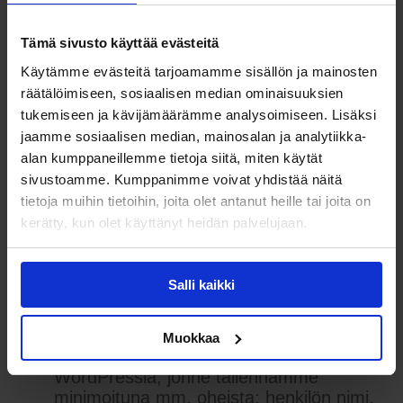
Käytämme Maventa
laskutusjärjestelmää, jonne tallennamme
Tämä sivusto käyttää evästeitä
minimoituna mm. oheista: Asiakkaan
Käytämme evästeitä tarjoamamme sisällön ja mainosten
henkilön nimi, kontaktitiedot sekä
räätälöimiseen, sosiaalisen median ominaisuuksien
asiakassuhteeseen liittyvät toiminteet
kuten laskutus ja reskontra.
tukemiseen ja kävijämäärämme analysoimiseen. Lisäksi
jaamme sosiaalisen median, mainosalan ja analytiikka-
alan kumppaneillemme tietoja siitä, miten käytät
Käytämme asiakkuuksien hoitamiseen
sivustoamme. Kumppanimme voivat yhdistää näitä
Pipedrivea, jonne tallennamme
tietoja muihin tietoihin, joita olet antanut heille tai joita on
minimoituna mm. oheista: henkilön nimi,
kerätty, kun olet käyttänyt heidän palvelujaan.
kontaktitiedot, asiakkaan kanssa käydyt
keskustelut, tapaamiset ja muut
aktiviteetit sekä asiakassuhteeseen
Salli kaikki
liittyvät toiminteet kuten raporttipyynnöt
sivustolta.
Muokkaa
Käytämme asiakassuhteiden hoitamiseen
WordPressiä, jonne tallennamme
minimoituna mm. oheista: henkilön nimi,