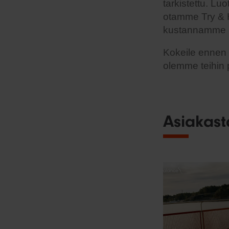
tarkistettu. Lu
otamme Try & H
kustannamme 
Kokeile ennen k
olemme teihin 
Asiakast