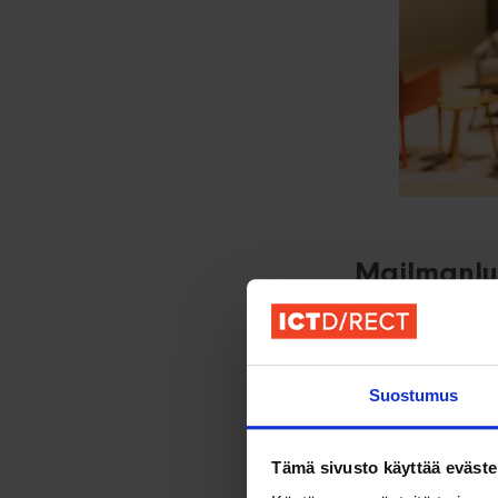
Mailmanlu
Saat Try & Hir
perinteisillä re
Suostumus
Osaajapooliss
talentteja. Mik
etsii päivissä
m
Tämä sivusto käyttää eväste
joukosta tarpei