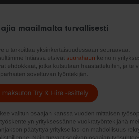
jia maailmalta turvallisesti
lvelu tarkoittaa yksinkertaisuudessaan seuraavaa:
ulttimme Intiassa etsivät
suorahaun
keinoin yritykses
at ehdokkaat, jotka kutsutaan haastatteluihin, ja te va
 parhaiten soveltuvan työntekijän.
ä maksuton Try & Hire -esittely
ee valitun osaajan kanssa vuoden mittaisen työsop
a työskentelyn yrityksessänne vuokratyöntekijänä me
njakson päätyttyä yritykselläsi on mahdollisuus rekr
listoillenne. Näin turvaat sopivan osaajan työsuhtee