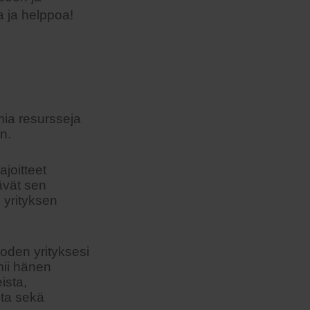
 ja helppoa!
omia resursseja
n.
ajoitteet
ävät sen
 yrityksen
oden yrityksesi
mii hänen
ista,
sta sekä