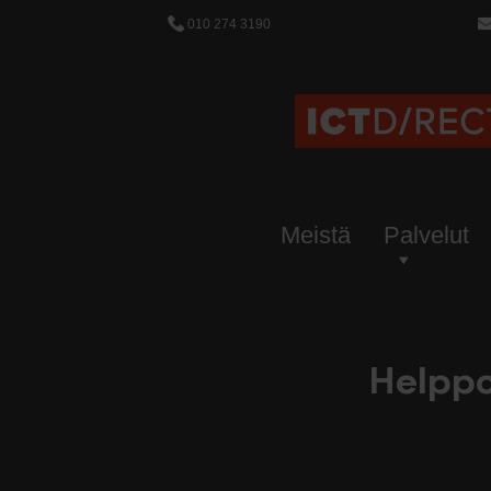
010 274 3190
Meistä
Palvelut
Helppo