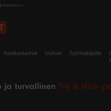
info@ictdirect.io
Asiakastarinat
Uutiset
Työnhakijoille
 ja turvallinen
Try & Hire -p