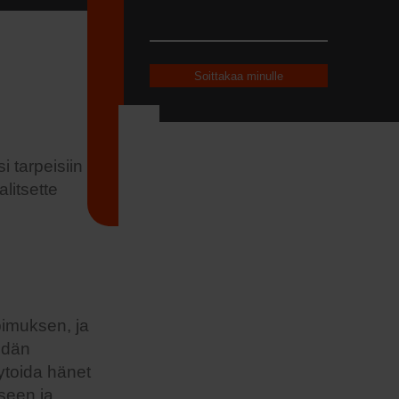
i tarpeisiin
litsette
imuksen, ja
idän
ytoida hänet
seen ja