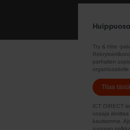
Huippuosaa
Try & Hire -pa
Rekrytointikons
parhaiten sopiv
organisaatiolle
Tilaa täst
ICT DIRECT tek
osaaja aloitta
kauttamme. Aja
suoraan palkka