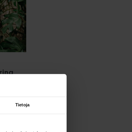
rina
 kuin
ti.
Tietoja
lukkaita
aa, suorahakumme
oodaajan
työskentelyn