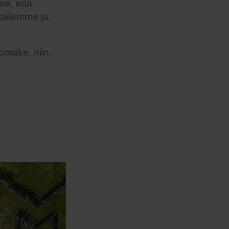
me, että
stallemme ja
lomake, niin