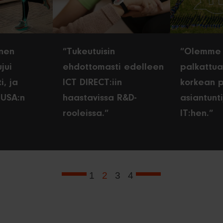
inen
”Tukeutuisin
”Olemme 
jui
ehdottomasti edelleen
palkattua
i, ja
ICT DIRECT:iin
korkean pr
 USA:n
haastavissa R&D-
asiantunti
rooleissa.”
IT:hen.”
1
2
3
4