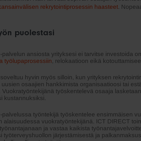
kansainvälisen rekrytointiprosessin haasteet
. Nopeaa
ön puolestasi
 -palvelun ansiosta yrityksesi ei tarvitse investoida 
ja työlupaprosessiin
, relokaatioon eikä kotouttamisee
soveltuu hyvin myös silloin, kun yrityksen rekrytointir
 uusien osaajien hankkimista organisaatioosi tai est
 Vuokratyöntekijänä työskentelevä osaaja lasketaan
i kustannuksiksi.
 -palvelussa työntekijä työskentelee ensimmäisen vu
n alaisuudessa vuokratyöntekijänä. ICT DIRECT toi
 työnantajanaan ja vastaa kaikista työnantajavelvoitte
i työterveyshuollon järjestämisestä ja palkanmaksu