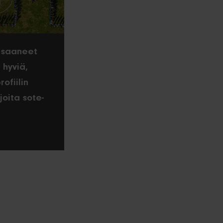
saaneet
 hyviä,
ofiilin
joita sote-