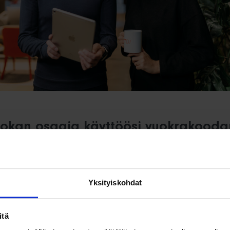
okan osaaja käyttöösi vuokrakooda
e -palvelulla huippuosaajan työn touhuun nopeammin
krytointitavoilla. Rekrytoitavan valinta tapahtuu nopeas
Yksityiskohdat
amme Intiassa on jo satoja Suomeen muuttamaan ha
äli heidän joukostaan ei löydy hakuprofiiliisi sopiv
aailman väkirikkaimman maan Intian
6 miljoonan k
itä
siisi sopivia ehdokkaita. Valitsemasi talentti aloittaa 