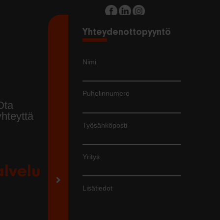
Yhteydenottopyyntö
Nimi
Puhelinnumero
Ota
yhteyttä
Työsähköposti
Yritys
alvelu
Lisätiedot