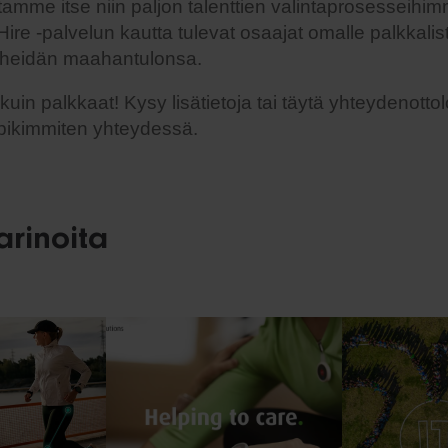
otamme itse niin paljon talenttien valintaprosesseihim
ire -palvelun kautta tulevat osaajat omalle palkkali
heidän maahantulonsa.
uin palkkaat! Kysy lisätietoja tai täytä yhteydenotto
pikimmiten yhteydessä.
arinoita