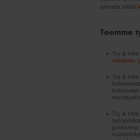
samalla vältät
Teemme ty
Try & Hire
oleskelu- 
Try & Hire 
hidastavat
kokonaan.
muuttuviks
Try & Hire
työnjohdo
juridisena
esimerkiks