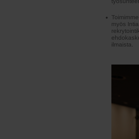
työsuhteen
Toimimme 
myös Inti
rekrytoint
ehdokasko
ilmaista.