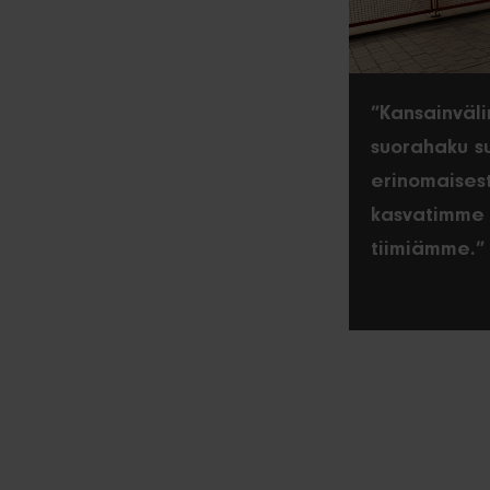
”Kansainväl
suorahaku su
erinomaisest
kasvatimme
tiimiämme.”