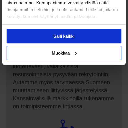
sivustoamme. Kumppanimme voivat yhdistää näitä
tietoja muihin tietoihin, joita olet antanut heille tai joita on
kerätty, kun olet käyttänyt heidän palvelujaan.
Kansainvälinen
rekrytointi
Salli kaikki
Ratkaisemme erilaisia
Muokkaa
teknologiaresurssitarpeita nopeasti ja
luotettavasti, väliaikaisista
resursoinneista pysyvään rekrytointiin.
Autamme myös tarvittaessa Suomeen
muuttamiseen liittyvissä järjestelyissä.
Kansainvälisillä markkinoilla tukenamme
on toimipisteemme Intiassa.