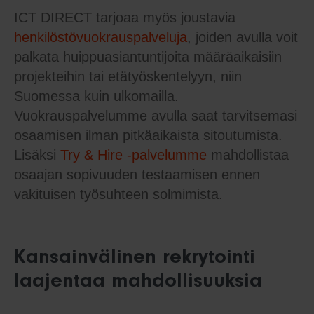
ICT DIRECT tarjoaa myös joustavia
henkilöstövuokrauspalveluja
, joiden avulla voit
palkata huippuasiantuntijoita määräaikaisiin
projekteihin tai etätyöskentelyyn, niin
Suomessa kuin ulkomailla.
Vuokrauspalvelumme avulla saat tarvitsemasi
osaamisen ilman pitkäaikaista sitoutumista.
Lisäksi
Try & Hire -palvelumme
mahdollistaa
osaajan sopivuuden testaamisen ennen
vakituisen työsuhteen solmimista.
Kansainvälinen rekrytointi
laajentaa mahdollisuuksia