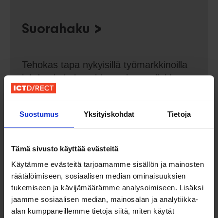
Suorahaku
Tehokas tapa nykyisillä työmarkkinoilla
johdon ja kokeneiden asiantuntijoiden
rekrytointiin. Prosessimme on hioutunut
vuosien varrella vastaamaan tekniikan
Suostumus
Yksityiskohdat
Tietoja
osaajien rekrytoinnin erityistarpeisiin,
jotta pääset valitsemaan hyvistä
ehdokkaista kaikkein sopivimman.
Tämä sivusto käyttää evästeitä
Käytämme evästeitä tarjoamamme sisällön ja mainosten
räätälöimiseen, sosiaalisen median ominaisuuksien
tukemiseen ja kävijämäärämme analysoimiseen. Lisäksi
jaamme sosiaalisen median, mainosalan ja analytiikka-
alan kumppaneillemme tietoja siitä, miten käytät