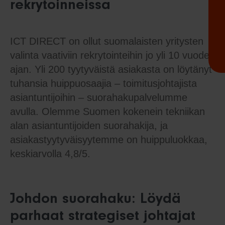
rekrytoinneissa
ICT DIRECT on ollut suomalaisten yritysten
valinta vaativiin rekrytointeihin jo yli 10 vuoden
ajan. Yli 200 tyytyväistä asiakasta on löytänyt
tuhansia huippuosaajia – toimitusjohtajista
asiantuntijoihin – suorahakupalvelumme
avulla. Olemme Suomen kokenein tekniikan
alan asiantuntijoiden suorahakija, ja
asiakastyytyväisyytemme on huippuluokkaa,
keskiarvolla 4,8/5.
Johdon suorahaku: Löydä
parhaat strategiset johtajat