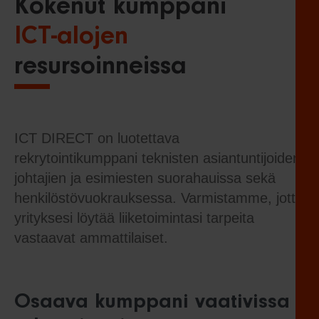
Kokenut kumppani
ICT-alojen
resursoinneissa
ICT DIRECT on luotettava
rekrytointikumppani teknisten asiantuntijoiden,
johtajien ja esimiesten suorahauissa sekä
henkilöstövuokrauksessa. Varmistamme, jotta
yrityksesi löytää liiketoimintasi tarpeita
vastaavat ammattilaiset.
Osaava kumppani vaativissa