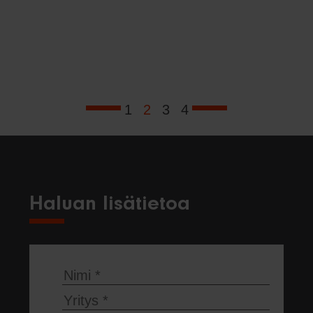
1
2
3
4
Haluan lisätietoa