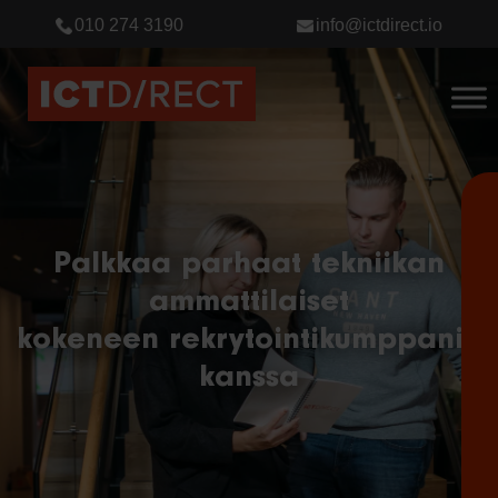
010 274 3190
info@ictdirect.io
Palkkaa parhaat tekniikan
ammattilaiset
kokeneen rekrytointikumppanin
kanssa