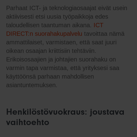
Parhaat ICT- ja teknologiaosaajat eivät usein
aktiivisesti etsi uusia työpaikkoja edes
taloudellisen taantuman aikana.
ICT
DIRECT:n suorahakupalvelu
tavoittaa nämä
ammattilaiset, varmistaen, että saat juuri
oikean osaajan kriittisiin tehtäviin.
Erikoisosaajien ja johtajien suorahaku on
varmin tapa varmistaa, että yrityksesi saa
käyttöönsä parhaan mahdollisen
asiantuntemuksen.
Henkilöstövuokraus: joustava
vaihtoehto