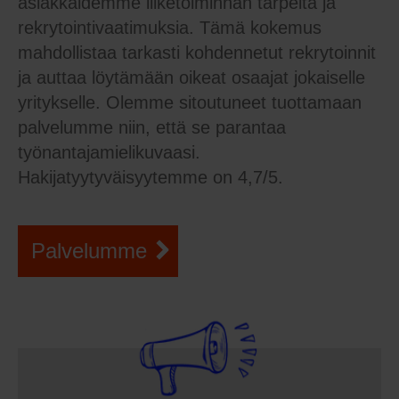
asiakkaidemme liiketoiminnan tarpeita ja
rekrytointivaatimuksia. Tämä kokemus
mahdollistaa tarkasti kohdennetut rekrytoinnit
ja auttaa löytämään oikeat osaajat jokaiselle
yritykselle. Olemme sitoutuneet tuottamaan
palvelumme niin, että se parantaa
työnantajamielikuvaasi.
Hakijatyytyväisyytemme on 4,7/5.
Palvelumme