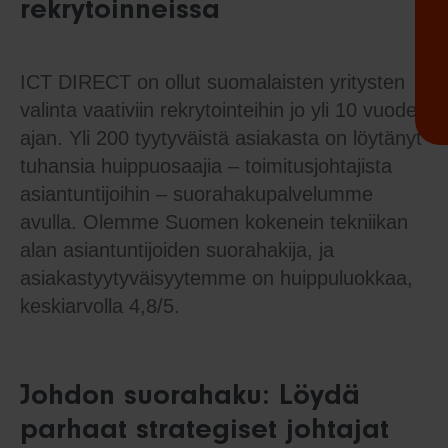
rekrytoinneissa
ICT DIRECT on ollut suomalaisten yritysten
valinta vaativiin rekrytointeihin jo yli 10 vuoden
ajan. Yli 200 tyytyväistä asiakasta on löytänyt
tuhansia huippuosaajia – toimitusjohtajista
asiantuntijoihin – suorahakupalvelumme
avulla. Olemme Suomen kokenein tekniikan
alan asiantuntijoiden suorahakija, ja
asiakastyytyväisyytemme on huippuluokkaa,
keskiarvolla 4,8/5.
Johdon suorahaku: Löydä
parhaat strategiset johtajat