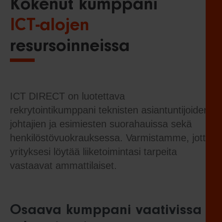
Kokenut kumppani
ICT-alojen
resursoinneissa
ICT DIRECT on luotettava
rekrytointikumppani teknisten asiantuntijoiden,
johtajien ja esimiesten suorahauissa sekä
henkilöstövuokrauksessa. Varmistamme, jotta
yrityksesi löytää liiketoimintasi tarpeita
vastaavat ammattilaiset.
Osaava kumppani vaativissa