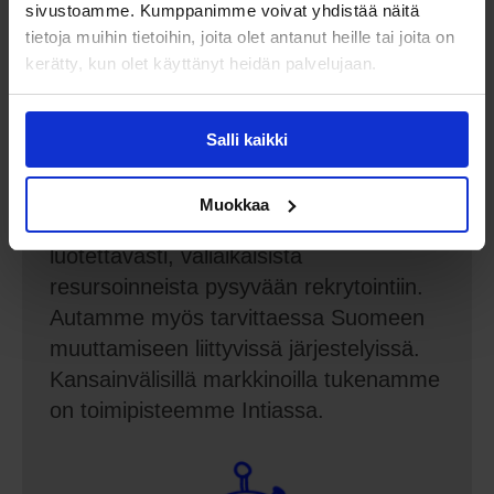
sivustoamme. Kumppanimme voivat yhdistää näitä
tietoja muihin tietoihin, joita olet antanut heille tai joita on
kerätty, kun olet käyttänyt heidän palvelujaan.
Kansainvälinen
rekrytointi
Salli kaikki
Ratkaisemme erilaisia
Muokkaa
teknologiaresurssitarpeita nopeasti ja
luotettavasti, väliaikaisista
resursoinneista pysyvään rekrytointiin.
Autamme myös tarvittaessa Suomeen
muuttamiseen liittyvissä järjestelyissä.
Kansainvälisillä markkinoilla tukenamme
on toimipisteemme Intiassa.