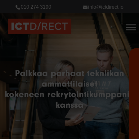
010 274 3190
info@ictdirect.io
Palkkaa parhaat tekniikan
ammattilaiset
kokeneen rekrytointikumppanin
kanssa