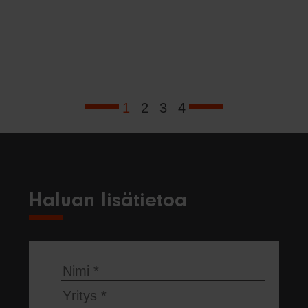
1
2
3
4
Haluan lisätietoa