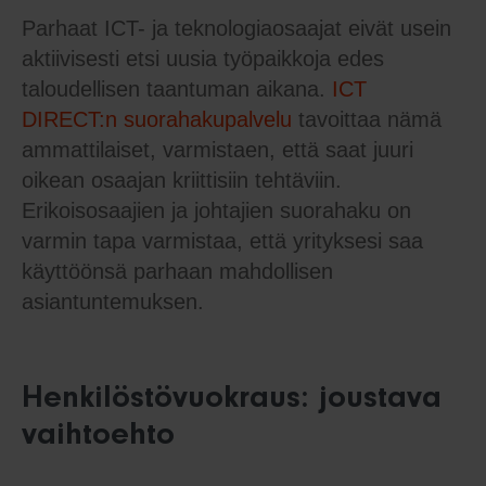
Parhaat ICT- ja teknologiaosaajat eivät usein
aktiivisesti etsi uusia työpaikkoja edes
taloudellisen taantuman aikana.
ICT
DIRECT:n suorahakupalvelu
tavoittaa nämä
ammattilaiset, varmistaen, että saat juuri
oikean osaajan kriittisiin tehtäviin.
Erikoisosaajien ja johtajien suorahaku on
varmin tapa varmistaa, että yrityksesi saa
käyttöönsä parhaan mahdollisen
asiantuntemuksen.
Henkilöstövuokraus: joustava
vaihtoehto