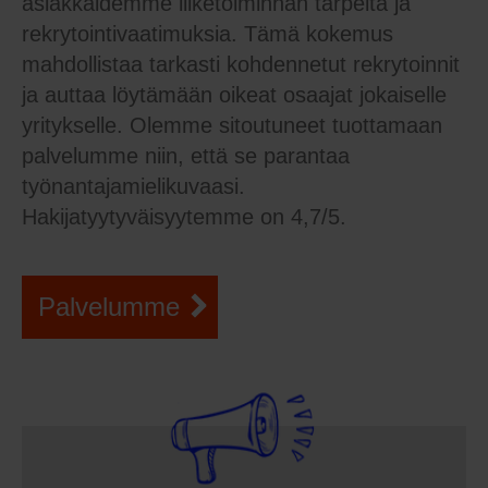
asiakkaidemme liiketoiminnan tarpeita ja
rekrytointivaatimuksia. Tämä kokemus
mahdollistaa tarkasti kohdennetut rekrytoinnit
ja auttaa löytämään oikeat osaajat jokaiselle
yritykselle. Olemme sitoutuneet tuottamaan
palvelumme niin, että se parantaa
työnantajamielikuvaasi.
Hakijatyytyväisyytemme on 4,7/5.
Palvelumme