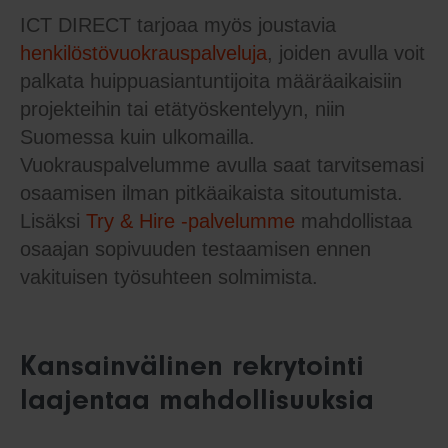
ICT DIRECT tarjoaa myös joustavia
henkilöstövuokrauspalveluja
, joiden avulla voit
palkata huippuasiantuntijoita määräaikaisiin
projekteihin tai etätyöskentelyyn, niin
Suomessa kuin ulkomailla.
Vuokrauspalvelumme avulla saat tarvitsemasi
osaamisen ilman pitkäaikaista sitoutumista.
Lisäksi
Try & Hire -palvelumme
mahdollistaa
osaajan sopivuuden testaamisen ennen
vakituisen työsuhteen solmimista.
Kansainvälinen rekrytointi
laajentaa mahdollisuuksia