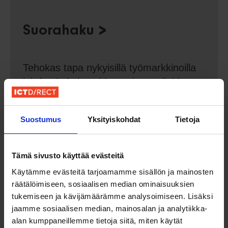
Suorahaku
Tehokas tapa nykyisillä työmarkkinoilla
johdon ja kokeneiden asiantuntijoiden
rekrytointiin. Prosessimme on hioutunut
vuosien varrella vastaamaan tekniikan
Suostumus
Yksityiskohdat
Tietoja
osaajien rekrytoinnin erityistarpeisiin,
jotta pääset valitsemaan hyvistä
ehdokkaista kaikkein sopivimman.
Tämä sivusto käyttää evästeitä
Käytämme evästeitä tarjoamamme sisällön ja mainosten
räätälöimiseen, sosiaalisen median ominaisuuksien
tukemiseen ja kävijämäärämme analysoimiseen. Lisäksi
jaamme sosiaalisen median, mainosalan ja analytiikka-
alan kumppaneillemme tietoja siitä, miten käytät