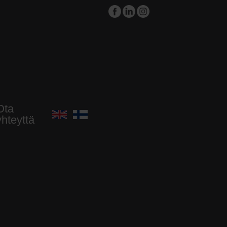
Ota
yhteyttä