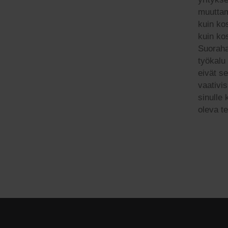
muuttam
kuin ko
kuin ko
Suoraha
työkalu
eivät s
vaativi
sinulle
oleva t