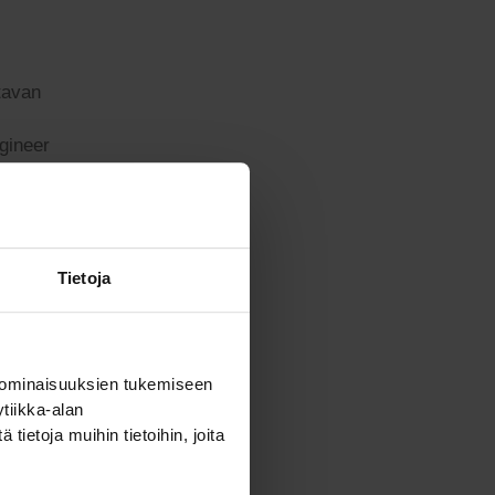
ltavan
gineer
Tietoja
, ovat
uutta ja
a
n
 ominaisuuksien tukemiseen
tiikka-alan
ietoja muihin tietoihin, joita
aatii