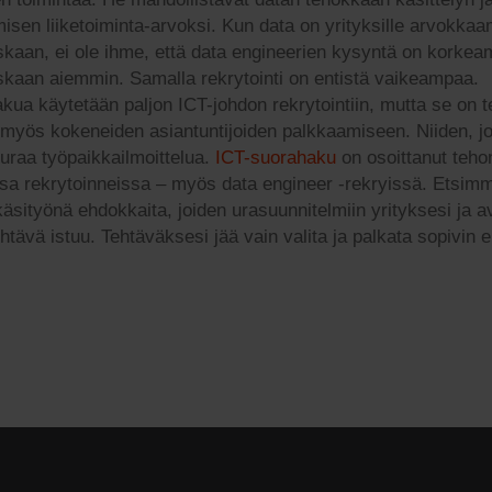
isen liiketoiminta-arvoksi. Kun data on yrityksille arvokka
skaan, ei ole ihme, että data engineerien kysyntä on korke
skaan aiemmin. Samalla rekrytointi on entistä vaikeampaa.
kua käytetään paljon ICT-johdon rekrytointiin, mutta se on 
 myös kokeneiden asiantuntijoiden palkkaamiseen. Niiden, j
euraa työpaikkailmoittelua.
ICT-suorahaku
on osoittanut teho
ssa rekrytoinneissa – myös data engineer -rekryissä. Etsim
 käsityönä ehdokkaita, joiden urasuunnitelmiin yrityksesi ja 
ehtävä istuu. Tehtäväksesi jää vain valita ja palkata sopivin 