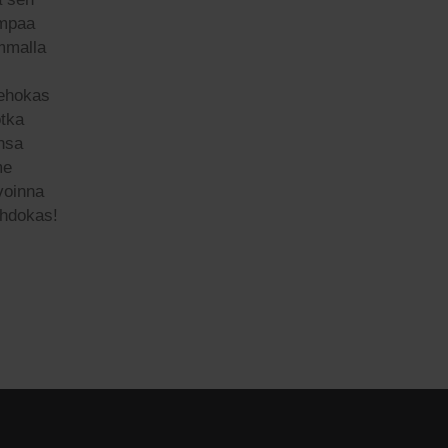
ampaa
ammalla
tehokas
otka
nsa
me
avoinna
ehdokas!