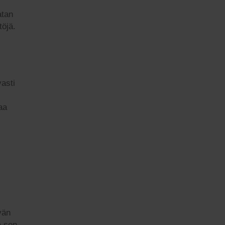
atan
töjä.
vasti
aa
vän
a sen