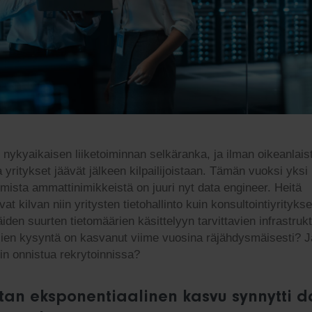
n nykyaikaisen liiketoiminnan selkäranka, ja ilman oikeanlais
a yritykset jäävät jälkeen kilpailijoistaan. Tämän vuoksi yksi
ista ammattinimikkeistä on juuri nyt data engineer. Heitä
at kilvan niin yritysten tietohallinto kuin konsultointiyrityks
iden suurten tietomäärien käsittelyyn tarvittavien infrastruk
jien kysyntä on kasvanut viime vuosina räjähdysmäisesti? J
in onnistua rekrytoinnissa?
tan eksponentiaalinen kasvu synnytti d