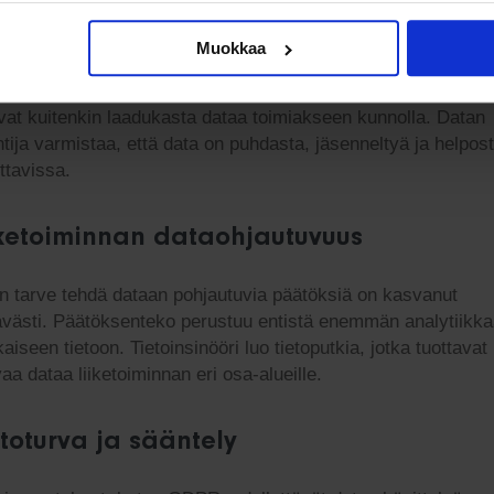
 engineeriä
Muokkaa
 ja koneoppiminen tarjoavat yrityksille mahdollisuuksia
isoida prosesseja ja ennustaa trendejä. Nämä teknologiat
evat kuitenkin laadukasta dataa toimiakseen kunnolla. Datan
tija varmistaa, että data on puhdasta, jäsenneltyä ja helpost
ttavissa.
iketoiminnan dataohjautuvuus
en tarve tehdä dataan pohjautuvia päätöksiä on kasvanut
ävästi. Päätöksenteko perustuu entistä enemmän analytiikka
kaiseen tietoon. Tietoinsinööri luo tietoputkia, jotka tuottavat
vaa dataa liiketoiminnan eri osa-alueille.
etoturva ja sääntely