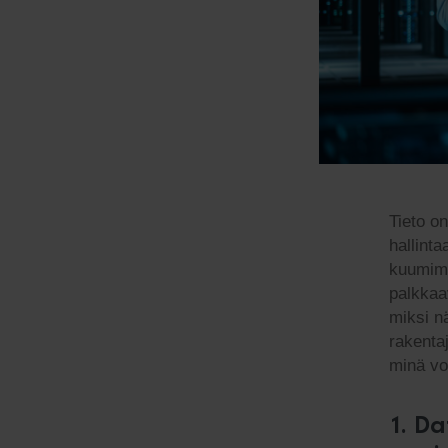
Tieto o
hallinta
kuumimm
palkkaav
miksi nä
rakenta
minä vo
1.
Da