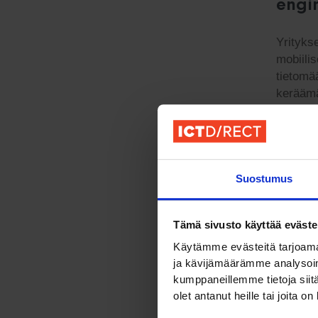
engi
Yrityks
mobiilis
tietomää
keräämä
vastaa 
2.
Pi
Suostumus
Pilvipo
yleistyn
kustann
Tämä sivusto käyttää eväste
ammatti
Käytämme evästeitä tarjoama
suunnit
ja kävijämäärämme analysoim
kumppaneillemme tietoja siitä
olet antanut heille tai joita o
3.
Te