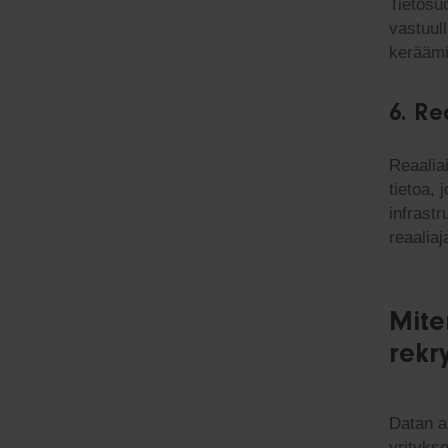
Tietosu
vastuull
keräämi
6.
Re
Reaaliai
tietoa,
infrast
reaaliaj
Mite
rekr
Datan a
yrityks