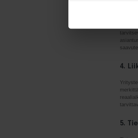
data
Tekoäly
automat
tarvits
asiantun
saavute
4.
Li
Yrityst
merkitt
reaaliai
tarvitta
5.
Ti