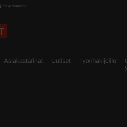
info@ictdirect.io
Asiakastarinat
Uutiset
Työnhakijoille