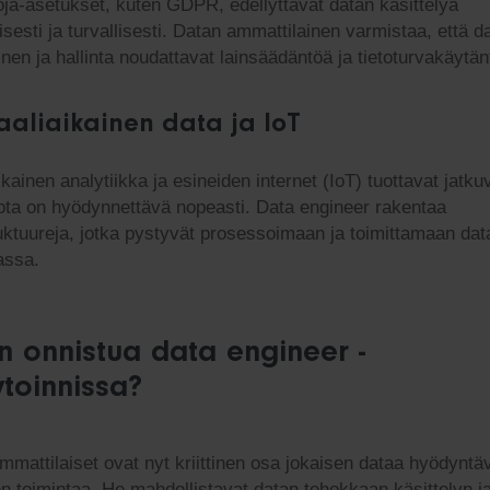
oja-asetukset, kuten GDPR, edellyttävät datan käsittelyä
isesti ja turvallisesti. Datan ammattilainen varmistaa, että d
nen ja hallinta noudattavat lainsäädäntöä ja tietoturvakäytän
aaliaikainen data ja IoT
kainen analytiikka ja esineiden internet (IoT) tuottavat jatku
 jota on hyödynnettävä nopeasti. Data engineer rakentaa
ruktuureja, jotka pystyvät prosessoimaan ja toimittamaan dat
assa.
n onnistua data engineer -
ytoinnissa?
mmattilaiset ovat nyt kriittinen osa jokaisen dataa hyödyntä
en toimintaa. He mahdollistavat datan tehokkaan käsittelyn j