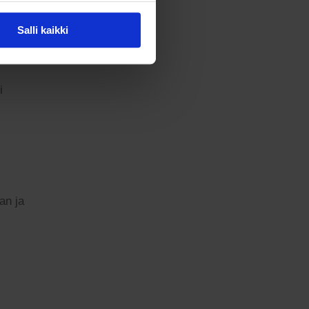
Salli kaikki
i
an ja