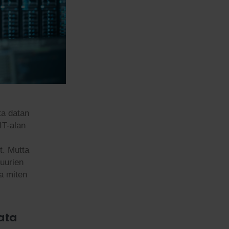
ta datan
 IT-alan
et. Mutta
tuurien
a miten
ata