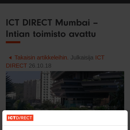
ICT DIRECT Mumbai –
Intian toimisto avattu
Takaisin artikkeleihin.
Julkaisija
ICT
DIRECT
26.10.18