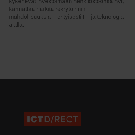
kykenevät investoimaan henkilöstöönsä nyt,
kannattaa harkita rekrytoinnin
mahdollisuuksia – erityisesti IT- ja teknologia-
alalla.