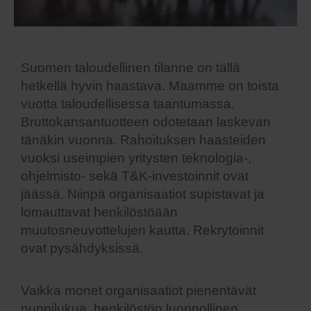
Suomen taloudellinen tilanne on tällä
hetkellä hyvin haastava. Maamme on toista
vuotta taloudellisessa taantumassa.
Bruttokansantuotteen odotetaan laskevan
tänäkin vuonna. Rahoituksen haasteiden
vuoksi useimpien yritysten teknologia-,
ohjelmisto- sekä T&K-investoinnit ovat
jäässä. Niinpä organisaatiot supistavat ja
lomauttavat henkilöstöään
muutosneuvottelujen kautta. Rekrytoinnit
ovat pysähdyksissä.
Vaikka monet organisaatiot pienentävät
nuppilukua, henkilöstön luonnollinen