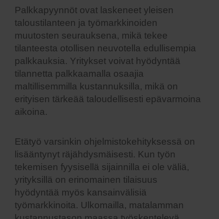
Palkkapyynnöt ovat laskeneet yleisen
taloustilanteen ja työmarkkinoiden
muutosten seurauksena, mikä tekee
tilanteesta otollisen neuvotella edullisempia
palkkauksia. Yritykset voivat hyödyntää
tilannetta palkkaamalla osaajia
maltillisemmilla kustannuksilla, mikä on
erityisen tärkeää taloudellisesti epävarmoina
aikoina.
Etätyö varsinkin ohjelmistokehityksessä on
lisääntynyt räjähdysmäisesti. Kun työn
tekemisen fyysisellä sijainnilla ei ole väliä,
yrityksillä on erinomainen tilaisuus
hyödyntää myös kansainvälisiä
työmarkkinoita. Ulkomailla, matalamman
kustannustason maassa työskentelevä