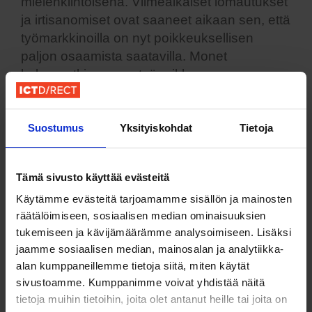
mielenkiintoisena. Viimeaikaiset lomautukset
ja irtisanomiset ovat saaneet aikaan sen, että
työmarkkinoilla on nyt poikkeuksellisen
paljon osaamista saatavilla. Monet
kokeneetkin, oman työpaikkansa
tulevaisuudesta epävarmat IT-ammattilaiset
etsivät aktiivisesti uusia työmahdollisuuksia.
Se tekee tästä ajasta otollisen rekrytoinneille.
Suostumus
Yksityiskohdat
Tietoja
Mikäli yrityksellä on tarve rekrytoida, nyt olisi
tuhannen taalan paikka!
Tämä sivusto käyttää evästeitä
Käytämme evästeitä tarjoamamme sisällön ja mainosten
Lisäksi, kun työnhakijoiden määrä on suuri,
räätälöimiseen, sosiaalisen median ominaisuuksien
yrityksillä on mahdollisuus valita laajasta
tukemiseen ja kävijämäärämme analysoimiseen. Lisäksi
hakijajoukosta. Avoinna oleviin
jaamme sosiaalisen median, mainosalan ja analytiikka-
peruskoodaajien ja geneerisen osaamisen
alan kumppaneillemme tietoja siitä, miten käytät
työpaikkoihin tulee helposti jopa satoja
sivustoamme. Kumppanimme voivat yhdistää näitä
hakemuksia.
tietoja muihin tietoihin, joita olet antanut heille tai joita on