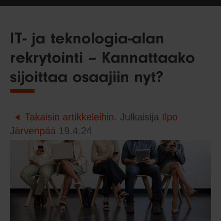
IT- ja teknologia-alan
rekrytointi – Kannattaako
sijoittaa osaajiin nyt?
Takaisin artikkeleihin.
Julkaisija
Ilpo
Järvenpää
19.4.24