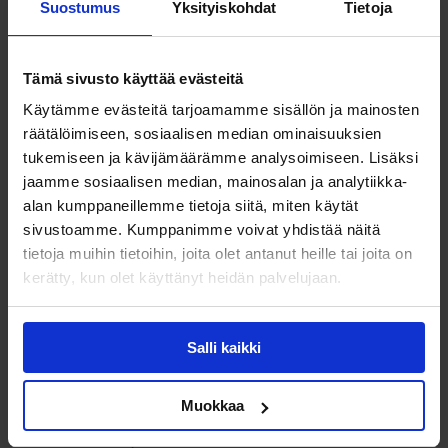
Suostumus
Yksityiskohdat
Tietoja
Mitkä ovat etärekrytoinnin
Tämä sivusto käyttää evästeitä
vahvuudet ja sudenkuopat?
Käytämme evästeitä tarjoamamme sisällön ja mainosten
räätälöimiseen, sosiaalisen median ominaisuuksien
Etänä tehtävässä rekrytoinnissa on
tukemiseen ja kävijämäärämme analysoimiseen. Lisäksi
perinteisen rekrytoinnin mukaisesti omat
jaamme sosiaalisen median, mainosalan ja analytiikka-
vahvuutensa ja sudenkuoppansa.
alan kumppaneillemme tietoja siitä, miten käytät
sivustoamme. Kumppanimme voivat yhdistää näitä
tietoja muihin tietoihin, joita olet antanut heille tai joita on
Etärekrytoinnin vahvuuksia ovat muun
kerätty, kun olet käyttänyt heidän palvelujaan.
muassa:
Salli kaikki
Kustannustehokkuus ja ajallinen
tehokkuus
Rekrytointiprosessin nopeus alusta
Muokkaa
loppuun
Keskittymisrauha