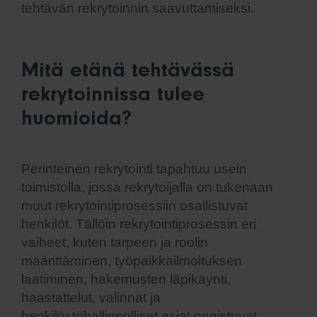
tehtävän rekrytoinnin saavuttamiseksi.
Mitä etänä tehtävässä
rekrytoinnissa tulee
huomioida?
Perinteinen rekrytointi tapahtuu usein
toimistolla, jossa rekrytoijalla on tukenaan
muut rekrytointiprosessiin osallistuvat
henkilöt. Tällöin rekrytointiprosessin eri
vaiheet, kuten tarpeen ja roolin
määrittäminen, työpaikkailmoituksen
laatiminen, hakemusten läpikäynti,
haastattelut, valinnat ja
henkilöstöhallinnolliset asiat onnistuvat