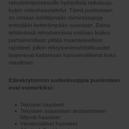
rekrytointiprosessille hyödyllisiä ratkaisuja,
kuten videohaastattelut. Tämä puolestaan
on omiaan kehittämään toimintatapoja
entistäkin ketterämpään suuntaan. Etänä
tehtävässä rekrytoinnissa voidaan lisäksi
parhaimmillaan ylittää maantieteelliset
rajoitteet, jolloin rekrytointimahdollisuudet
laajenevat kattamaan kansainvälisesti koko
maailman.
Etärekrytoinnin sudenkuoppia puolestaan
ovat esimerkiksi:
Tekniset haasteet
Teknisen osaamisen testaamiseen
liittyvät haasteet
Viestinnälliset haasteet