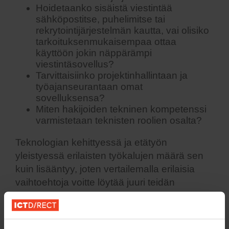
Hoidetaanko sisäistä viestintää
sähköpostitse, puhelimitse tai
rekrytointijärjestelmän kautta, vai olisiko
tarkoituksenmukaisempaa ottaa
käyttöön jokin näppärämpi
viestintäsovellus?
Tarvittaisiinko projektinhallintaan ja
työajanseurantaan omat
sovelluksensa?
Miten hakijoiden tekninen kompetenssi
varmistetaan teknisten roolien osalta?
Teknologian kehittyessä ja etätyön
yleistyessä erilaisten työkalujen määrä sen
kuin lisääntyy, joten vertailemalla erilaisia
vaihtoehtoja voitte löytää juuri teidän
yrityksenne rekrytointikäytäntöihin parhaiten
sopivat ratkaisut.