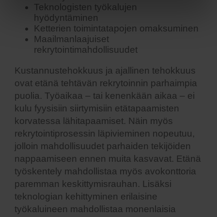
Teknologisten työkalujen
hyödyntäminen
Ketterien toimintatapojen omaksuminen
Maailmanlaajuiset
rekrytointimahdollisuudet
Kustannustehokkuus ja ajallinen tehokkuus
ovat etänä tehtävän rekrytoinnin parhaimpia
puolia. Työaikaa – tai kenenkään aikaa – ei
kulu fyysisiin siirtymisiin etätapaamisten
korvatessa lähitapaamiset. Näin myös
rekrytointiprosessin läpivieminen nopeutuu,
jolloin mahdollisuudet parhaiden tekijöiden
nappaamiseen ennen muita kasvavat. Etänä
työskentely mahdollistaa myös avokonttoria
paremman keskittymisrauhan. Lisäksi
teknologian kehittyminen erilaisine
työkaluineen mahdollistaa monenlaisia