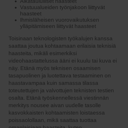
Aikataululliset haasteet
Vastuualueiden työnjakoon liittyvät
haasteet
Ihmisläheisen vuorovaikutuksen
ylläpitämiseen liittyvät haasteet
Toisinaan teknologisten työkalujen kanssa
saattaa joutua kohtaamaan erilaisia teknisiä
haasteita, mikäli esimerkiksi
videohaastattelussa ääni ei kuulu tai kuva ei
näy. Etänä myös teknisen osaamisen
tasapuolinen ja luotettava testaaminen on
haastavampaa kuin samassa tilassa
toteutettujen ja valvottujen teknisten testien
osalta. Etänä työskennellessä viestinnän
merkitys nousee aivan uudelle tasolle
kasvokkaisten kohtaamisten loistaessa
poissaolollaan, mikä saattaa tuottaa
omanlaisiaan haasteita, kuten