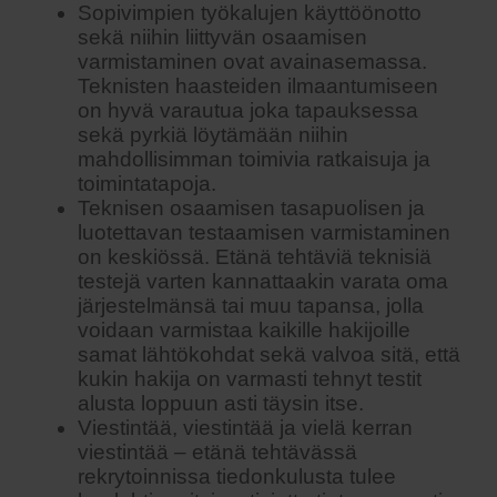
Sopivimpien työkalujen käyttöönotto
sekä niihin liittyvän osaamisen
varmistaminen ovat avainasemassa.
Teknisten haasteiden ilmaantumiseen
on hyvä varautua joka tapauksessa
sekä pyrkiä löytämään niihin
mahdollisimman toimivia ratkaisuja ja
toimintatapoja.
Teknisen osaamisen tasapuolisen ja
luotettavan testaamisen varmistaminen
on keskiössä. Etänä tehtäviä teknisiä
testejä varten kannattaakin varata oma
järjestelmänsä tai muu tapansa, jolla
voidaan varmistaa kaikille hakijoille
samat lähtökohdat sekä valvoa sitä, että
kukin hakija on varmasti tehnyt testit
alusta loppuun asti täysin itse.
Viestintää, viestintää ja vielä kerran
viestintää – etänä tehtävässä
rekrytoinnissa tiedonkulusta tulee