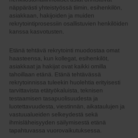
näppärästi yhteistyössä tiimin, esihenkilön,
asiakkaan, hakijoiden ja muiden
rekrytointiprosessiin osallistuvien henkilöiden
kanssa kasvotusten.
Etänä tehtävä rekrytointi muodostaa omat
haasteensa, kun kollegat, esihenkilöt,
asiakkaat ja hakijat ovat kaikki omilla
tahoillaan etänä. Etänä tehtävässä
rekrytoinnissa tuleekin huolehtia erityisesti
tarvittavista etätyökaluista, teknisen
testaamisen tasapuolisuudesta ja
luotettavuudesta, viestinnän, aikataulujen ja
vastuualueiden selkeydestä sekä
ihmisläheisyyden säilymisestä etänä
tapahtuvassa vuorovaikutuksessa.