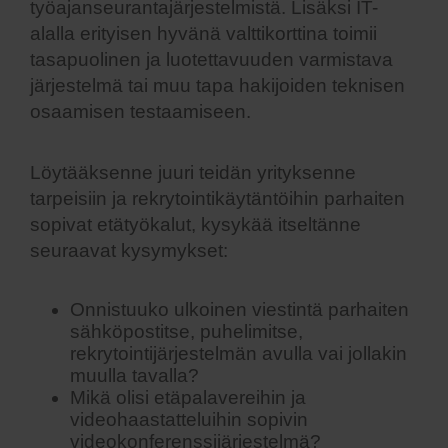
työajanseurantajärjestelmistä. Lisäksi IT-
alalla erityisen hyvänä valttikorttina toimii
tasapuolinen ja luotettavuuden varmistava
järjestelmä tai muu tapa hakijoiden teknisen
osaamisen testaamiseen.
Löytääksenne juuri teidän yrityksenne
tarpeisiin ja rekrytointikäytäntöihin parhaiten
sopivat etätyökalut, kysykää itseltänne
seuraavat kysymykset:
Onnistuuko ulkoinen viestintä parhaiten
sähköpostitse, puhelimitse,
rekrytointijärjestelmän avulla vai jollakin
muulla tavalla?
Mikä olisi etäpalavereihin ja
videohaastatteluihin sopivin
videokonferenssijärjestelmä?