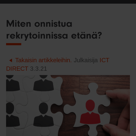
Miten onnistua
rekrytoinnissa etänä?
Takaisin artikkeleihin.
Julkaisija
ICT
DIRECT
3.3.21