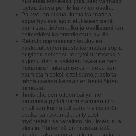
huolehtia erityisesti, jotta tieto varmasti
löytää tiensä perille kaikkien osalta.
Palaverien aikatauluista kannattaa
sopia hyvissä ajoin etukäteen sekä
varmistaa tiedonkulku ja osallistuminen
esimerkiksi kalenterikutsun avulla.
Rekrytointiprosessiin kuuluvien
vastuualueiden jaosta kannattaa sopia
erityisen selkeästi rekrytointiprosessin
sujuvuuden ja kaikkien osa-alueiden
hoitamisen takaamiseksi – sekä sen
varmistamiseksi, ettei samoja asioita
tehdä useaan kertaan eri henkilöiden
toimesta.
Ihmisläheisen otteen säilyminen
kannattaa pyrkiä varmistamaan niin
kirjallisen kuin suullisenkin viestinnän
osalta panostamalla erityisesti
myönteisiin sanavalintoihin, ilmeisiin ja
eleisiin. Tärkeintä on muistaa, että
ruudun takana on aina toinen ihminen.