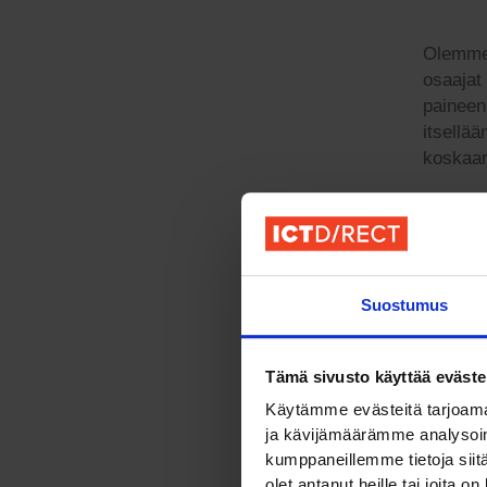
Olemme v
osaajat
paineen
itsellä
koskaa
Pereh
alka
Suostumus
Työnant
heidän 
rekryto
Tämä sivusto käyttää eväste
– ei ed
Käytämme evästeitä tarjoama
työntek
ja kävijämäärämme analysoim
työsopi
kumppaneillemme tietoja siitä
olet antanut heille tai joita o