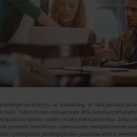
yöntekijän perehdytys, eli
onboarding,
on tänä päivänä joka
en huoli. Tutkimuksien mukaan jopa 30% uusista työntekijöis
 työpaikkaa kahden vuoden sisällä palkkaamisesta. Jotta yri
ivät pitämään henkilöstön vaihtuvuuden mahdollisimman mat
usien työtekijöiden perehdytykseen panostaa entistä enemm