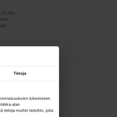
n IT-alan
emman
ajat
Tietoja
ät
misessa
n uusi
 ominaisuuksien tukemiseen
a ennen
tiikka-alan
ietoja muihin tietoihin, joita