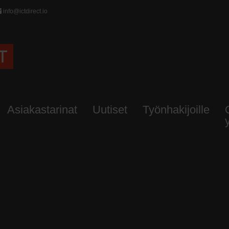
info@ictdirect.io
Asiakastarinat
Uutiset
Työnhakijoille