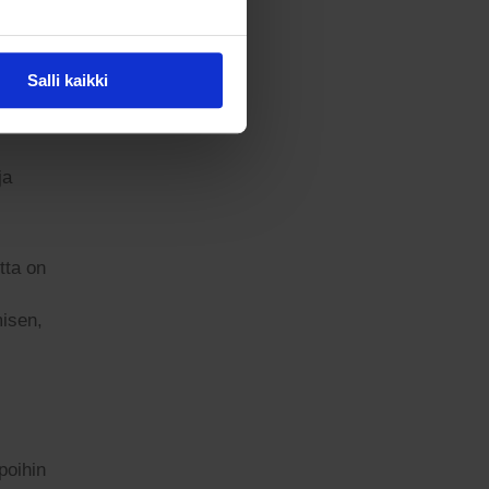
uusi
ieltä,
empi
Salli kaikki
 uuden
ja
tta on
misen,
poihin