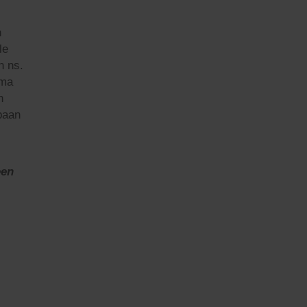
n
le
n ns.
ama
n
mpaan
een