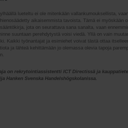
ylhäällä lueteltu ei ole mitenkään vallankumouksellista, vaa
hienosäädetty aikaisemmista tavoista. Tämä ei myöskään o
sääntökirja, jota on seurattava sana sanalta, vaan ennemmi
minne suuntaan perehdytystä voisi viedä. Yllä on vain muut
i. Kaikki työnantajat ja esimiehet voivat tästä ottaa itsellee
atiota ja lähteä kehittämään jo olemassa olevia tapoja pare
n.
taja on rekrytointiassistentti ICT Directissä ja kauppatiet
lija Hanken Svenska Handelshögskolanissa.