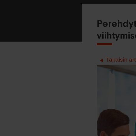
Perehdyt
viihtymi
Takaisin art