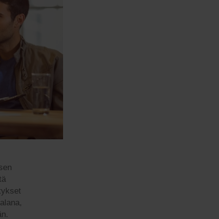
isen
tä
tykset
alana,
än.