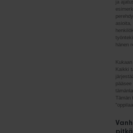
ja ajat
esimerk
perehdy
asioita,
henkilö
työntek
hänen r
Kukaan e
Kaikki 
järjestä
pääsee 
tämänla
Tämän t
”oppila
Vanh
pitkä