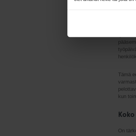
Luin jok
työtekij
että pe
termi) 
työnteki
pääsemä
työpäiv
henkilö
Tämä ed
varmast
pelotta
kun toim
Koko
On tärk