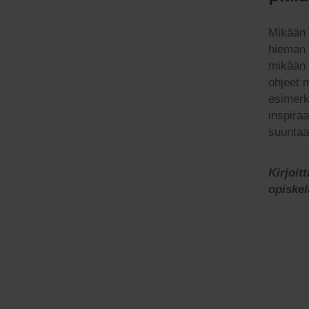
Mikään 
hieman 
mikään 
ohjeet 
esimerkk
inspira
suuntaa
Kirjoit
opiske