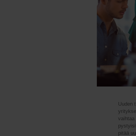
Uuden t
yrityks
vaihtaa
pystyis
pitää u