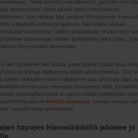
usmaailmaan. Tämä onnistuu vaivattomasti, jos koko tiimi osa
iksi ensimmäisen viikon aikana uuden tiiminjäsenen
ttämiseen. Uusi tulokas käy jokaisen tiiminjäsenen kanssa l
 mitä työpaikalla sattuu ja tapahtuu. Näin kaikki pääsee
kohtaisesti tutustumaan uuteen työntekijään, mutta myös uu
ijä pääsee tutustumaan muiden työtehtäviin sekä siihen, mit
oolinsa liittyy muiden tekemiseen.
i ole täydellinen heti alussa, joten tähänkin pitää ottaa kan
tarvitsevat hieman opettamista töiden alkuvaiheessa. Olisi si
ä uusille tulokkaille kaikki mahdollinen apu, jotta työt oppii a
mahdollisimman pian tekemään itsenäisesti töitä. Esimerkki
isesta perehdyttämisestä on antaa uudelle työntekijälle tutor
utorin tehtävänä on
kehittää osaamista
, seurata sivusta se
ansa” seurata omaa työntekoaan.
ojen tapojen hienosäädöllä pääsee jo
lle