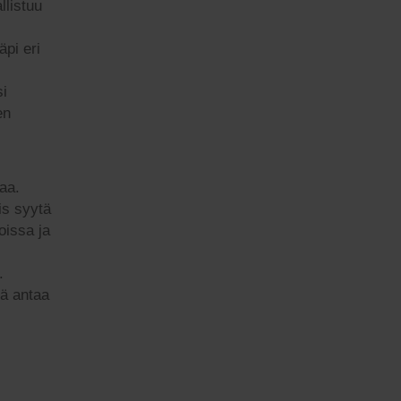
llistuu
äpi eri
si
en
taa.
is syytä
joissa ja
.
kä antaa