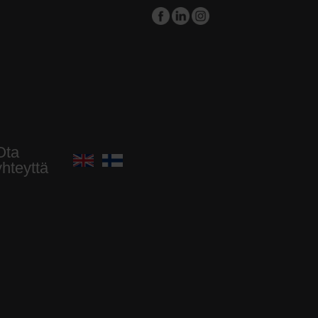
Ota
yhteyttä