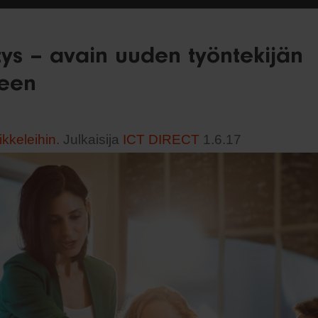
ys – avain uuden työntekijän
seen
ikkeleihin.
Julkaisija
ICT DIRECT
1.6.17