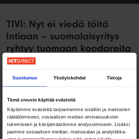
TIVI: Nyt ei viedä töitä
Intiaan – suomalaisyritys
ryhtyy tuomaan koodareita
Suomeen
Suostumus
Yksityiskohdat
Tietoja
Takaisin artikkeleihin.
Julkaisija
ICT
DIRECT
20.9.18
Tämä sivusto käyttää evästeitä
Käytämme evästeitä tarjoamamme sisällön ja mainosten
räätälöimiseen, sosiaalisen median ominaisuuksien
tukemiseen ja kävijämäärämme analysoimiseen. Lisäksi
jaamme sosiaalisen median, mainosalan ja analytiikka-