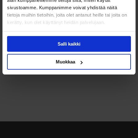
alan kumppaneillemme tietoja siitä, miten käytät
sivustoamme. Kumppanimme voivat yhdistää näitä
tietoja muihin tietoihin, joita olet antanut heille tai joita on
kerätty, kun olet käyttänyt heidän palvelujaan.
Salli kaikki
TIVI uutisoi ICT Directin Intian toimintojen
Muokkaa
aloittamisesta
näin
– Tekniikka & Talous
näin