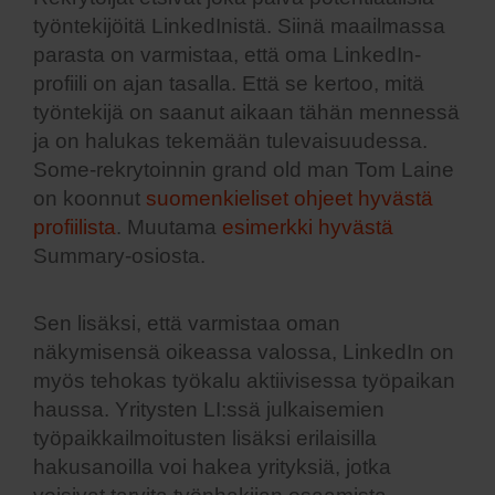
työntekijöitä LinkedInistä. Siinä maailmassa
parasta on varmistaa, että oma LinkedIn-
profiili on ajan tasalla. Että se kertoo, mitä
työntekijä on saanut aikaan tähän mennessä
ja on halukas tekemään tulevaisuudessa.
Some-rekrytoinnin grand old man Tom Laine
on koonnut
suomenkieliset ohjeet hyvästä
profiilista
. Muutama
esimerkki hyvästä
Summary-osiosta.
Sen lisäksi, että varmistaa oman
näkymisensä oikeassa valossa, LinkedIn on
myös tehokas työkalu aktiivisessa työpaikan
haussa. Yritysten LI:ssä julkaisemien
työpaikkailmoitusten lisäksi erilaisilla
hakusanoilla voi hakea yrityksiä, jotka