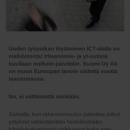
Uuden työpaikan löytäminen ICT-alalta on
mahdotonta!
Irtisanomis- ja yt-uutisia
kuullaan melkein päivittäin. Suomi Oy Ab
on muun Euroopan tavoin viidettä vuotta
taantumassa.
No, ei välttämättä niinkään.
Samalla, kun rakennemuutos pakottaa jotkut
yritykset vähentämään henkilöstöään,
kilpailukykyisimmät palkkaavat koko ajan