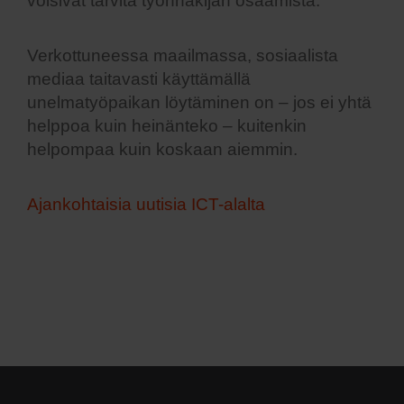
voisivat tarvita työnhakijan osaamista.
Verkottuneessa maailmassa, sosiaalista
mediaa taitavasti käyttämällä
unelmatyöpaikan löytäminen on – jos ei yhtä
helppoa kuin heinänteko – kuitenkin
helpompaa kuin koskaan aiemmin.
Ajankohtaisia uutisia ICT-alalta