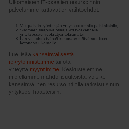
Ulkomaisten IT-osaajien resursoinnin
palvelumme kattavat eri vaihtoehdot:
Voit palkata työntekijän yrityksesi omalle palkkalistalle,
Suomeen saapuva osaaja voi työskennellä
yrityksessäsi vuokratyöntekijänä tai
hän voi tehdä työnsä kokonaan etätyömoodissa
kotonaan ulkomailla.
Lue lisää
kansainvälisestä
rekrytoinnistamme
tai ota
yhteyttä
myyntiimme
. Keskustelemme
mielellämme mahdollisuuksista, voisiko
kansainvälinen resursointi olla ratkaisu sinun
yrityksesi haasteisiin.