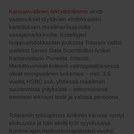
Kansainvälinen rekrytointimme
aloitti
vaatimukset täyttävien ehdokkaiden
kartoituksen maailmanlaajuisilta
osaajamarkkinoilta. Esiteltyjen
huippuehdokkaiden joukosta Tolaram valitsi
uudeksi Senior Data Scientistiksi Aniket
Kamavisdarin
Punesta, Intiasta.
Merkittävimmät kriteerit valintapäätöksessä
olivat monipuolinen kokemus – mm. 3,5
vuotta HSBC:ssä, yhdessä maailman
suurimmista yrityksistä – erinomaisesti
menneet tekniset testit ja valoisa persoona.
Tolaramin työsopimus Aniketin kanssa syntyi
elokuussa ja hän aloitti työt syyskuussa.
Korona-ajan matkustusrajoitusten vuoksi