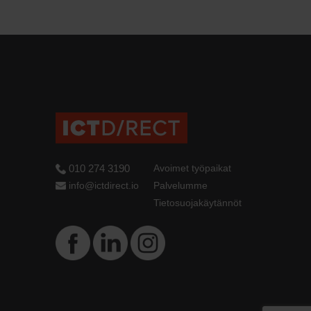
010 274 3190
Avoimet työpaikat
info@ictdirect.io
Palvelumme
Tietosuojakäytännöt