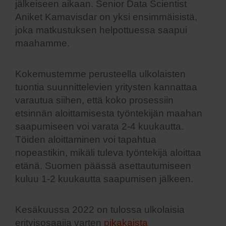
jälkeiseen aikaan. Senior Data Scientist
Aniket Kamavisdar on yksi ensimmäisistä,
joka matkustuksen helpottuessa saapui
maahamme.
Kokemustemme perusteella ulkolaisten
tuontia suunnittelevien yritysten kannattaa
varautua siihen, että koko prosessiin
etsinnän aloittamisesta työntekijän maahan
saapumiseen voi varata 2-4 kuukautta.
Töiden aloittaminen voi tapahtua
nopeastikin, mikäli tuleva työntekijä aloittaa
etänä. Suomen päässä asettautumiseen
kuluu 1-2 kuukautta saapumisen jälkeen.
Kesäkuussa 2022 on tulossa ulkolaisia
erityisosaajia varten
pikakaista