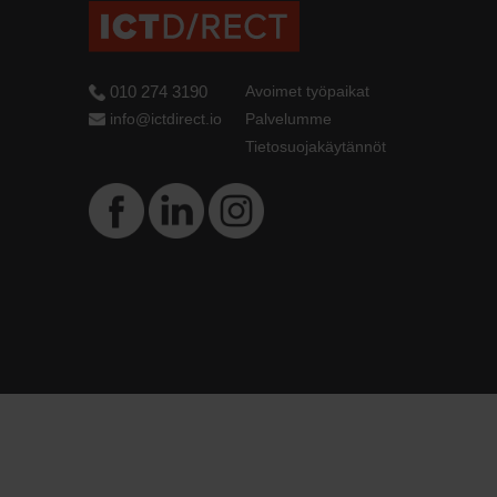
010 274 3190
Avoimet työpaikat
info@ictdirect.io
Palvelumme
Tietosuojakäytännöt