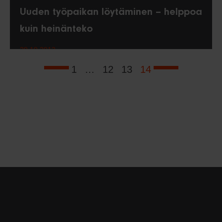
Uuden työpaikan löytäminen – helppoa
kuin heinänteko
29.10.2013
1
…
12
13
14