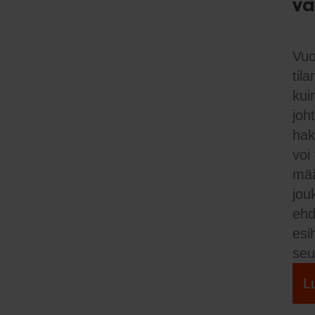
vä
Vuo
til
kui
joh
hak
voi
mää
jou
ehd
esi
seu
L