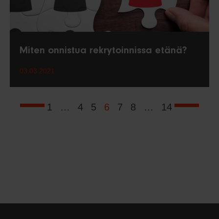
Miten onnistua rekrytoinnissa etänä?
03.03.2021
1
…
4
5
6
7
8
…
14