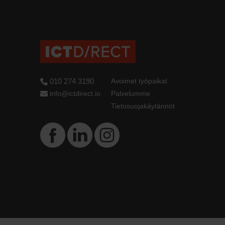
010 274 3190
Avoimet työpaikat
info@ictdirect.io
Palvelumme
Tietosuojakäytännöt