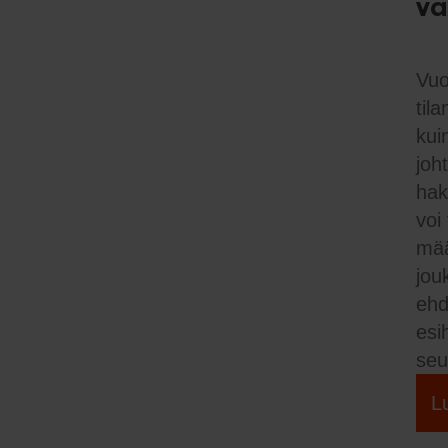
vä
Vuo
til
kui
joh
hak
voi
mää
jou
ehd
esi
seu
L